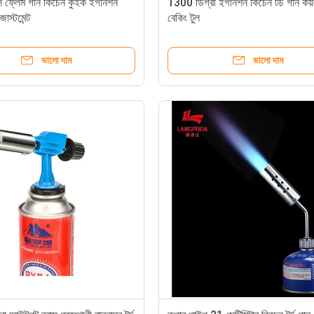
াস ফ্লেম গান কিচেন কুইক ইগনিশন
1300 ডিগ্রী ইগনিশন কিচেন টর্চ গান কয়
াস্টমেন্ট
বেকিং টুল
ভালো দাম
ভালো দাম