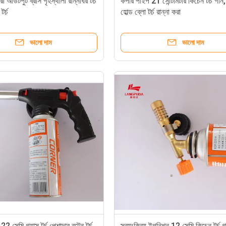
রা আউটপুট ব্রাস গৃহস্থালী রান্নাঘর টর্চ
কপার পাইপ 21 সেন্টিমিটার কিচেন টর্চ গান, হ
টর্চ
হোল্ড ব্লো টর্চ রান্না করা
ভালো দাম
ভালো দাম
সেমি গ্যাস টর্চ পেশাদার বুটেন টর্চ
স্বয়ংক্রিয় ইগনিশন 12 সেমি কিচেন টর্চ গ