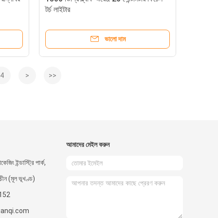
টর্চ লাইটার
ভালো দাম
4
>
>>
আমাদের মেইল ​​করুন
কেজিং ইন্ডাস্ট্রি পার্ক,
 চীন (মূল ভূখণ্ড)
152
ianqi.com