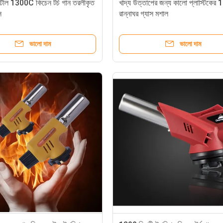
স্টীল 1300C কিচেন টর্চ গান তরলীকৃত
খাদ্য উত্তাপের জন্য কালো প্লাস্টিকের 
স
রান্নাঘর গ্যাস মশাল
ভালো দাম
ভালো দাম