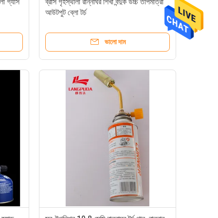
লা গ্যাস
ব্রাস গৃহস্থালী রান্নাঘর শিখা বন্দুক উচ্চ তাপমাত্রা
আউটপুট ব্লো টর্চ
ভালো দাম