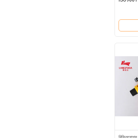
রিফিলযোগ্য র