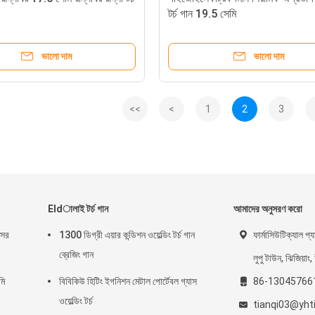
টর্চ গান 19.5 সেমি
ভালো দাম
ভালো দাম
<<
<
1
2
3
Eldালাই টর্চ গান
আমাদের অনুসরণ করো
সের
1300 ডিগ্রী এয়ার কন্ডিশন ওয়েল্ডিং টর্চ গান
ফার্মাসিউটিক্যাল প্যা
ব্রেজিং গান
লুপু টাউন, ঝিজিয়াং,
মি
বিবিকিউ হিটিং ইগনিশন মেটাল পোর্টেবল গ্যাস
86-13045766
ওয়েল্ডিং টর্চ
tianqi03@yht