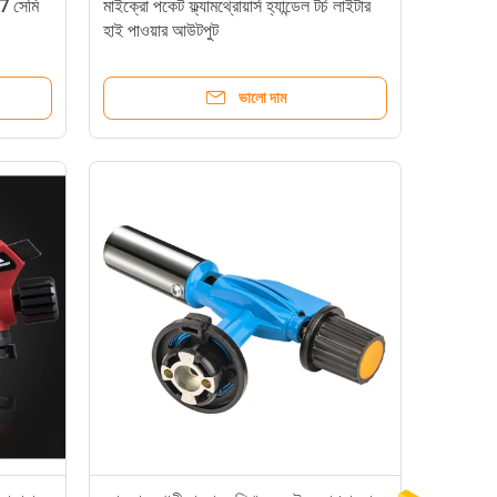
17 সেমি
মাইক্রো পকেট ফ্ল্যামথ্রোয়ার্স হ্যান্ডেল টর্চ লাইটার
হাই পাওয়ার আউটপুট
ভালো দাম