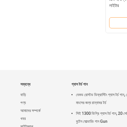
লাইটার
সম্বন্ধে
গ্যাস টর্চ গান
বাড়ি
বেকড রোস্টড ডিফ্রাস্টিং গ্যাস টর্চ গান, 
পণ্য
মাংসের জন্য রান্নাঘর টর্চ
আমাদের সম্পর্কে
সিই 1300 ডিগ্রি গ্যাস টর্চ গান, 20 সে
খবর
বুটেন সোল্ডারিং গান Gun
সাইটম্যাপ