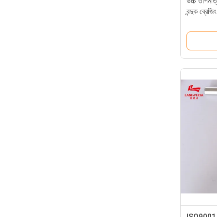
উচ্চ তাপমাত্
বন্দুক ব্রেজিং 
ISO9001 22 