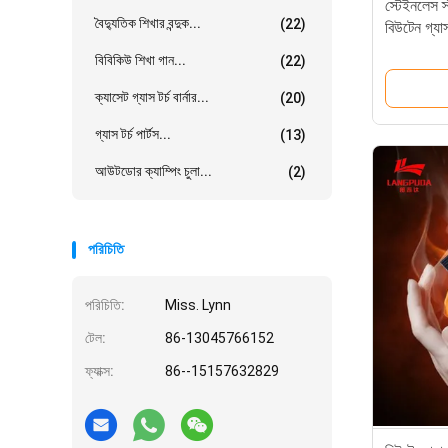
স্টেইনলেস 
বৈদ্যুতিক শিখার বন্দুক...
(22)
বিউটেন গ্যা
বিবিকিউ শিখা গান...
(22)
ক্যাসেট গ্যাস টর্চ বার্নার...
(20)
গ্যাস টর্চ পার্টস...
(13)
আউটডোর ক্যাম্পিং চুলা...
(2)
পরিচিতি
পরিচিতি:
Miss. Lynn
টেল:
86-13045766152
ফ্যাক্স:
86--15157632829