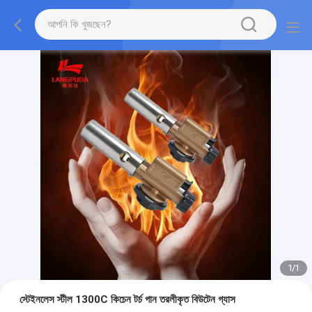
1
/
1
স্টেইনলেস স্টীল 1300C কিচেন টর্চ গান তরলীকৃত বিউটেন গ্যাস