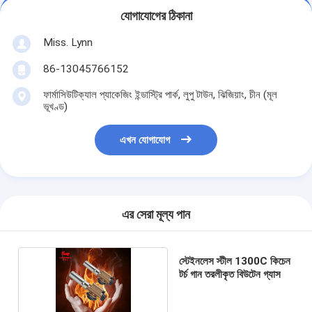
যোগাযোগের ঠিকানা
Miss. Lynn
86-13045766152
ফার্মাসিউটিক্যাল প্যাকেজিং ইন্ডাস্ট্রি পার্ক, লুপু টাউন, ঝিজিয়াং, চীন (মূল
ভূখণ্ড)
এখন যোগাযোগ
এর সেরা মূল্য পান
স্টেইনলেস স্টীল 1300C কিচেন
টর্চ গান তরলীকৃত বিউটেন গ্যাস