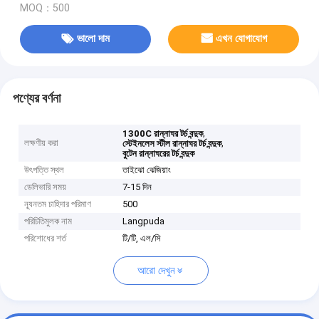
MOQ：500
ভালো দাম
এখন যোগাযোগ
পণ্যের বর্ণনা
,
1300C রান্নাঘর টর্চ বন্দুক
লক্ষণীয় করা
,
স্টেইনলেস স্টীল রান্নাঘর টর্চ বন্দুক
বুটেন রান্নাঘরের টর্চ বন্দুক
উৎপত্তি স্থল
তাইঝো ঝেজিয়াং
ডেলিভারি সময়
7-15 দিন
ন্যূনতম চাহিদার পরিমাণ
500
পরিচিতিমুলক নাম
Langpuda
পরিশোধের শর্ত
টি/টি, এল/সি
আরো দেখুন