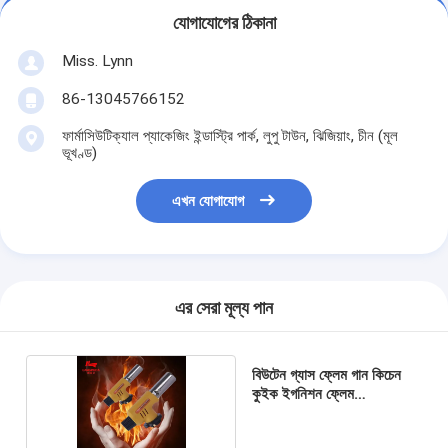
যোগাযোগের ঠিকানা
Miss. Lynn
86-13045766152
ফার্মাসিউটিক্যাল প্যাকেজিং ইন্ডাস্ট্রি পার্ক, লুপু টাউন, ঝিজিয়াং, চীন (মূল
ভূখণ্ড)
এখন যোগাযোগ
এর সেরা মূল্য পান
বিউটেন গ্যাস ফ্লেম গান কিচেন
কুইক ইগনিশন ফ্লেম
অ্যাডজাস্টমেন্ট