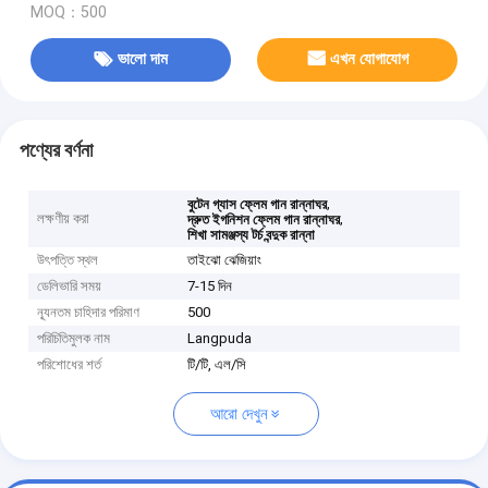
MOQ：500
ভালো দাম
এখন যোগাযোগ
পণ্যের বর্ণনা
,
বুটেন গ্যাস ফ্লেম গান রান্নাঘর
লক্ষণীয় করা
,
দ্রুত ইগনিশন ফ্লেম গান রান্নাঘর
শিখা সামঞ্জস্য টর্চ বন্দুক রান্না
উৎপত্তি স্থল
তাইঝো ঝেজিয়াং
ডেলিভারি সময়
7-15 দিন
ন্যূনতম চাহিদার পরিমাণ
500
পরিচিতিমুলক নাম
Langpuda
পরিশোধের শর্ত
টি/টি, এল/সি
আরো দেখুন