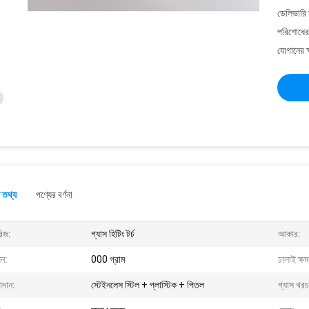
ডেলিভারি 
পরিশোধের 
যোগানের ক
 তথ্য
পণ্যের বর্ণনা
রিজ:
গ্যাস হিটিং টর্চ
আকার:
ন:
000 গ্রাম
ঢালাই ক্ষ
াদান:
স্টেইনলেস স্টিল + প্লাস্টিক + পিতল
গ্যাস খরচ