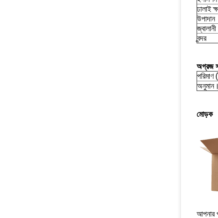
ঢালাই ক্
উপাদান
জ্বালানী
বন্দর
অগ্রজ স
পরিমাণ (
অনুমান।
মোড়ক
আপনার পণ