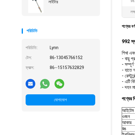
রঙ
লাইটার
লক্
পণ্যের বর্
পরিচিতি
992 স্বয
পরিচিতি:
Lynn
শিখা এবং
টেল:
86-13045766152
- বায়ু 
- সম্পূর
ফ্যাক্স:
86--15157632829
- হাতে 
- রেস্টু
- এটি বি
- দহন মা
পণ্যের ব
যোগাযোগ
আইটেম 
ওজন
আকার
রঙ
ইগনিশন 