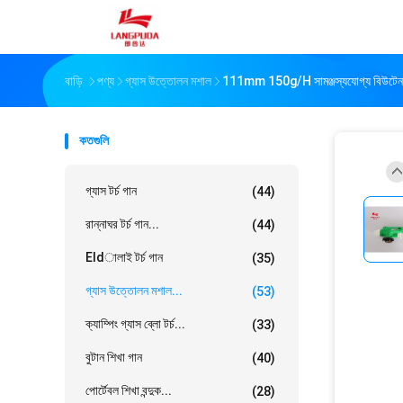
বাড়ি
পণ্য
গ্যাস উত্তোলন মশাল
111mm 150g/H সামঞ্জস্যযোগ্য বিউটেন টর্চ
কতগুলি
গ্যাস টর্চ গান
(44)
রান্নাঘর টর্চ গান...
(44)
Eldালাই টর্চ গান
(35)
গ্যাস উত্তোলন মশাল...
(53)
ক্যাম্পিং গ্যাস ব্লো টর্চ...
(33)
বুটান শিখা গান
(40)
পোর্টেবল শিখা বন্দুক...
(28)