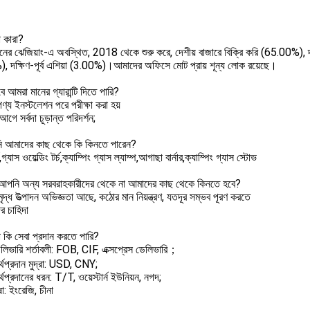
 কারা?
নের ঝেজিয়াং-এ অবস্থিত, 2018 থেকে শুরু করে, দেশীয় বাজারে বিক্রি করি (65.00%), দক্
, দক্ষিণ-পূর্ব এশিয়া (3.00%)।আমাদের অফিসে মোট প্রায় শূন্য লোক রয়েছে।
ে আমরা মানের গ্যারান্টি দিতে পারি?
পণ্য ইনস্টলেশন পরে পরীক্ষা করা হয়
আগে সর্বদা চূড়ান্ত পরিদর্শন;
 আমাদের কাছ থেকে কি কিনতে পারেন?
চ,গ্যাস ওয়েল্ডিং টর্চ,ক্যাম্পিং গ্যাস ল্যাম্প,আগাছা বার্নার,ক্যাম্পিং গ্যাস স্টোভ
আপনি অন্য সরবরাহকারীদের থেকে না আমাদের কাছ থেকে কিনতে হবে?
দ্ধ উত্পাদন অভিজ্ঞতা আছে, কঠোর মান নিয়ন্ত্রণ, যতদূর সম্ভব পূরণ করতে
র চাহিদা
 কি সেবা প্রদান করতে পারি?
েলিভারি শর্তাবলী: FOB, CIF, এক্সপ্রেস ডেলিভারি；
্থপ্রদান মুদ্রা: USD, CNY;
্থপ্রদানের ধরন: T/T, ওয়েস্টার্ন ইউনিয়ন, নগদ;
া: ইংরেজি, চীনা