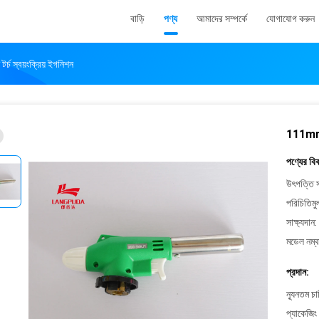
বাড়ি
পণ্য
আমাদের সম্পর্কে
যোগাযোগ করুন
 স্বয়ংক্রিয় ইগনিশন
111mm 1
পণ্যের বি
উৎপত্তি স
পরিচিতিমু
সাক্ষ্যদান:
মডেল নম্ব
প্রদান:
ন্যূনতম চ
প্যাকেজিং