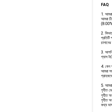
FAQ
1. আমরা
আমরা চী
(8.00%)
2. কিভাব
প্রতিটি 
চালানের 
3. আপনি
গ্যাস টর্
4. কেন 
আমরা সমৃ
গ্রাহকদে
5. আমরা
গৃহীত ড
গৃহীত অর
গৃহীত অর
কথ্য ভাষ