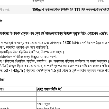
:
সাদা+সবুজ
সেবা:
ষণীয় করা:
150g/H অ্যাডজাস্টেবল বিউটেন টর্চ
,
111 মিমি অ্যাডজাস্টেবল বিউটেন
ণনা
়ংক্রিয় ইগনিশন ফ্লেম গান ব্লো টর্চ সামঞ্জস্যযোগ্য বিউটেন হ্যান্ড হিটিং প্রোপেন ওয়েল্ডিং গ
 তাপমাত্রা সামঞ্জস্য করা যেতে পারে এবং তাপমাত্রা 1300 ডিগ্রি সেলসিয়াস পর্যন্ত হতে
প্রমাণ, আর্দ্রতা প্রমাণ এবং জল প্রতিরোধী.
্ণ স্বয়ংক্রিয় ইলেকট্রনিক ইগনিশন, নিরাপদ এবং সহজ।
আরামদায়ক অধিষ্ঠিত জন্য Ergonomic নকশা.
রেন্ট, পরিবারের, পিকনিক, হাইকিং, ক্যাম্পিং এবং অন্যান্য বহিরঙ্গন কার্যকলাপের জন্য উপযুক্ত
উটেন ট্যাঙ্কে স্থির করা যেতে পারে, যা প্রতিস্থাপন করা যেতে পারে;সাইকেল ব্যবহার পরিব
ন: 50 -140g/h ( গ্যাসের একটি ক্যান 1.6 ঘন্টা থেকে 2 ঘন্টা একটানা ব্যবহার করতে পার
িবরণ
নংঃ
992 গ্যাস হিটিং টর্চ
সাদা+সবুজ
পদ্ধতি
স্বয়ংক্রিয় ইগনিশন