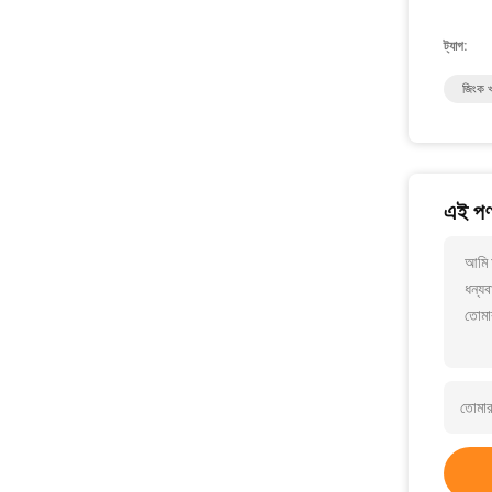
ট্যাগ:
জিংক খা
এই পণ্
আমি 
ধন্যব
তোমা