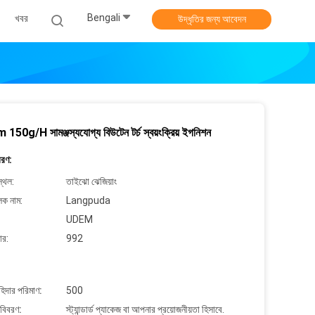
Bengali
খবর
উদ্ধৃতির জন্য আবেদন
50g/H সামঞ্জস্যযোগ্য বিউটেন টর্চ স্বয়ংক্রিয় ইগনিশন
বরণ:
্থল:
তাইঝো ঝেজিয়াং
লক নাম:
Langpuda
UDEM
ার:
992
াহিদার পরিমাণ:
500
 বিবরণ:
স্ট্যান্ডার্ড প্যাকেজ বা আপনার প্রয়োজনীয়তা হিসাবে.