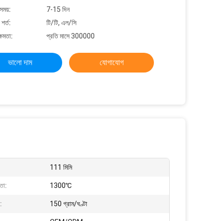
সময়:
7-15 দিন
শর্ত:
টি/টি, এল/সি
্ষমতা:
প্রতি মাসে 300000
ভালো দাম
যোগাযোগ
111 মিমি
মতা:
1300℃
:
150 গ্রাম/ঘণ্টা