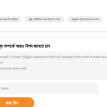
দ রান্না টর্চ লাইটার
20 সেন্টিমিটার গ্যাস উত্তাপ মশাল
ম্যানুয়াল গ্যাস উত্তোলন মশাল
য সম্পর্কে আরও বিশদ জানতে চান
আগ্রহী 111mm 150g/H সামঞ্জস্যযোগ্য বিউটেন টর্চ স্বয়ংক্রিয় ইগনিশন আপনি কি আমাকে আরও বি
াদ!
র উত্তরের অপেক্ষা করছি.
জমা দিন