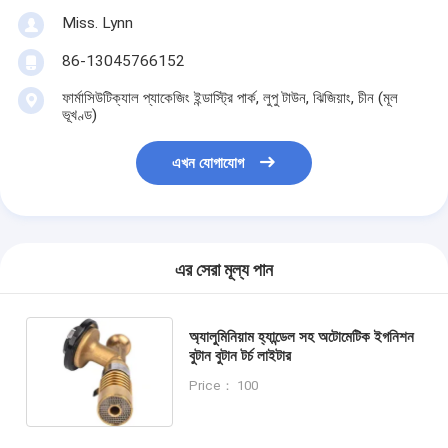
Miss. Lynn
86-13045766152
ফার্মাসিউটিক্যাল প্যাকেজিং ইন্ডাস্ট্রি পার্ক, লুপু টাউন, ঝিজিয়াং, চীন (মূল
ভূখণ্ড)
এখন যোগাযোগ
এর সেরা মূল্য পান
অ্যালুমিনিয়াম হ্যান্ডেল সহ অটোমেটিক ইগনিশন
বুটান বুটান টর্চ লাইটার
Price： 100