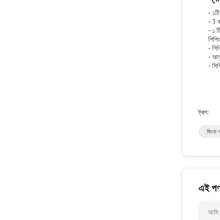
- ১টি
- 1 ব
- ১ ট
শিপিং
- শিপি
- আন
- শি
ট্যাগ:
জিংক খা
এই পণ্
আমি আ