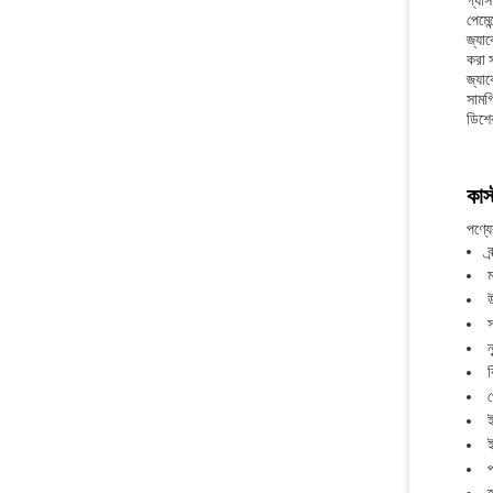
গ্যাস
পেমে
জ্যাক
করা 
জ্যাক
সামগ
ডিশের
কাস
পণ্যের
ব
স
ন
ব
ই
প