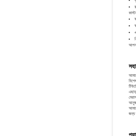
হ
কাস্ট
ক
ক
এ
ন
আপনা
সহা
আমাদ
বিশেষ
টিউট
এছাড়
মেরা
আনুষ
আমাদ
জন্য
প্য