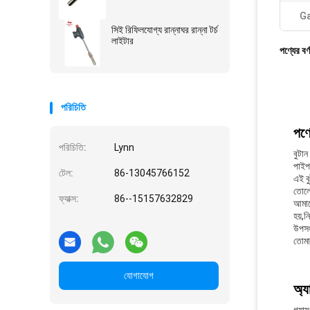
Ga
সিই রিফিলযোগ্য রান্নাঘর রান্না টর্চ
লাইটার
পণ্যের বর্
পরিচিতি
পণ্য
পরিচিতি:
Lynn
বুটান
পাইপ
টেল:
86-13045766152
এই বু
তোলে
ফ্যাক্স:
86--15157632829
আমাদে
হয়,ন
উপসংহ
তোমা
যোগাযোগ
অ্য