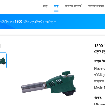
বাড়ি
পণ্য
আমাদের সম্পর্কে
যোগাযোগ করুন
 অটো ইগনিশন 1300 ডিগ্রি ফ্লেম ব্লিস্টার কার্ড প্যাক
1300.সি 
ফ্লেম ব্ল
পণ্যের বি
Place o
পরিচিতিমু
সাক্ষ্যদান:
Model 
প্রদান:
Minim