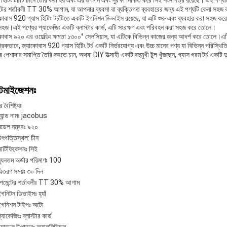
 হিটিং টর্চটি চীনে তৈরি করা হয় এবং এর গুণমান এবং সুরক্ষা নিশ্চিত করে সিই শংসাপত্র রয়েছে। এই পণ
ন্টের শর্তাবলী TT 30% আগাম, যা আপনার ব্যবসা বা ব্যক্তিগত ব্যবহারের জন্য এই পণ্যটি কেনা সহ
োবাস 920 গ্যাস হিটিং টর্চটিতে একটি ইগনিশন ডিভাইস রয়েছে, যা এটি শুরু এবং ব্যবহার করা সহজ করে তোল
সহজ।এই পণ্যের প্যাকেজিং একটি ব্লাস্টার কার্ড, এটি সংরক্ষণ এবং পরিবহন করা সহজ করে তোলে।
োবাস ৯২০ এর ওয়েল্ডিং ক্ষমতা ১৩০০° সেলসিয়াস, যা এটিকে বিভিন্ন কাজের জন্য আদর্শ করে তোলে।এটি 
্রিকভাবে, জ্যাকোবাস 920 গ্যাস হিটিং টর্চ একটি নির্ভরযোগ্য এবং উচ্চ মানের পণ্য যা বিভিন্ন পরি
 পেশাদার সমাপ্তি তৈরি করতে চান, অথবা DIY উত্সাহী একটি বহুমুখী টুল খুঁজছেন, গ্যাস গরম টর্চ একটি দুর
্টমাইজেশনঃ
 বৈশিষ্ট্যঃ
্র্যান্ড নামঃ jacobus
মডেল নম্বরঃ ৯২০
উৎপত্তিস্থল: চীন
ার্টিফিকেশনঃ সিই
্যূনতম অর্ডার পরিমাণঃ 100
িতরণ সময়ঃ ৩০ দিন
পেমেন্টের শর্তাবলীঃ TT 30% আগাম
গনিটন ডিভাইসঃ হ্যাঁ
ইগনিশন টাইপঃ অটো
্যাকেজিংঃ ব্লাস্টার কার্ড