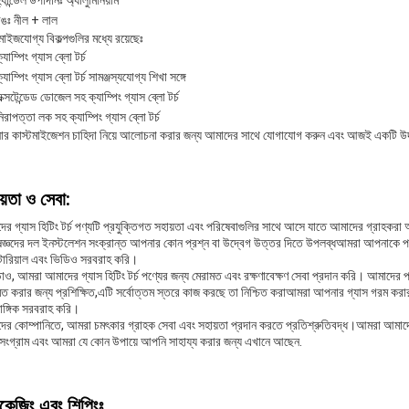
্যান্ডেল উপাদানঃ অ্যালুমিনিয়াম
রঙঃ নীল + লাল
মাইজযোগ্য বিকল্পগুলির মধ্যে রয়েছেঃ
্যাম্পিং গ্যাস ব্লো টর্চ
্যাম্পিং গ্যাস ব্লো টর্চ সামঞ্জস্যযোগ্য শিখা সঙ্গে
ক্সটেন্ডেড ডোজেল সহ ক্যাম্পিং গ্যাস ব্লো টর্চ
িরাপত্তা লক সহ ক্যাম্পিং গ্যাস ব্লো টর্চ
র কাস্টমাইজেশন চাহিদা নিয়ে আলোচনা করার জন্য আমাদের সাথে যোগাযোগ করুন এবং আজই একটি উদ্
য়তা ও সেবা:
ের গ্যাস হিটিং টর্চ পণ্যটি প্রযুক্তিগত সহায়তা এবং পরিষেবাগুলির সাথে আসে যাতে আমাদের গ্রাহক
জ্ঞদের দল ইনস্টলেশন সংক্রান্ত আপনার কোন প্রশ্ন বা উদ্বেগ উত্তর দিতে উপলব্ধআমরা আপনাকে পণ্য এব
োরিয়াল এবং ভিডিও সরবরাহ করি।
াও, আমরা আমাদের গ্যাস হিটিং টর্চ পণ্যের জন্য মেরামত এবং রক্ষণাবেক্ষণ সেবা প্রদান করি। আমাদের প্
মত করার জন্য প্রশিক্ষিত,এটি সর্বোত্তম স্তরে কাজ করছে তা নিশ্চিত করাআমরা আপনার গ্যাস গরম করার 
াঙ্গিক সরবরাহ করি।
ের কোম্পানিতে, আমরা চমৎকার গ্রাহক সেবা এবং সহায়তা প্রদান করতে প্রতিশ্রুতিবদ্ধ।আমরা আমাদের গ্র
 সংগ্রাম এবং আমরা যে কোন উপায়ে আপনি সাহায্য করার জন্য এখানে আছেন.
াকেজিং এবং শিপিংঃ