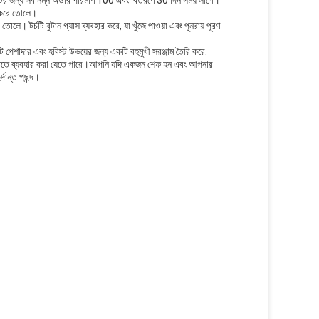
্যটির জন্য সর্বনিম্ন অর্ডার পরিমাণ 100 এবং বিতরণে 30 দিন সময় লাগে।
জ করে তোলে।
ে। টর্চটি বুটান গ্যাস ব্যবহার করে, যা খুঁজে পাওয়া এবং পুনরায় পূরণ
পেশাদার এবং হবিস্ট উভয়ের জন্য একটি বহুমুখী সরঞ্জাম তৈরি করে.
স্থিতিতে ব্যবহার করা যেতে পারে।আপনি যদি একজন শেফ হন এবং আপনার
্দান্ত পছন্দ।