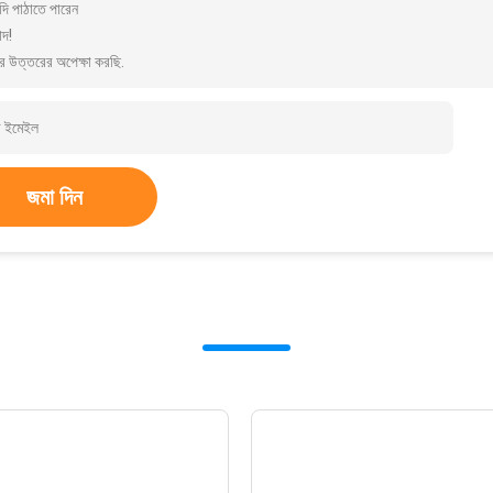
দি পাঠাতে পারেন
াদ!
র উত্তরের অপেক্ষা করছি.
জমা দিন