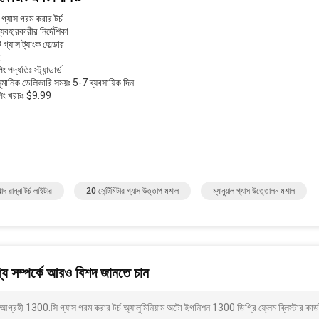
 গ্যাস গরম করার টর্চ
্যবহারকারীর নির্দেশিকা
ি গ্যাস ট্যাংক হোল্ডার
:
ং পদ্ধতিঃ স্ট্যান্ডার্ড
ুমানিক ডেলিভারি সময়ঃ 5-7 ব্যবসায়িক দিন
পিং খরচঃ $9.99
দ রান্না টর্চ লাইটার
20 সেন্টিমিটার গ্যাস উত্তাপ মশাল
ম্যানুয়াল গ্যাস উত্তোলন মশাল
য সম্পর্কে আরও বিশদ জানতে চান
গ্রহী 1300.সি গ্যাস গরম করার টর্চ অ্যালুমিনিয়াম অটো ইগনিশন 1300 ডিগ্রি ফ্লেম ব্লিস্টার ক