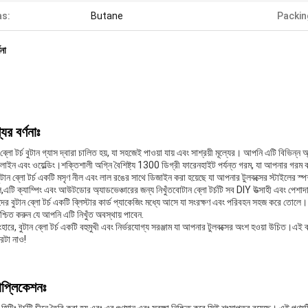
s:
Butane
Packin
ণনা
ের বর্ণনাঃ
 ব্লো টর্চ বুটান গ্যাস দ্বারা চালিত হয়, যা সহজেই পাওয়া যায় এবং সাশ্রয়ী মূল্যের। আপনি এটি বিভিন্ন
লাইন এবং ওয়েল্ডিং।শক্তিশালী অগ্নি বৈশিষ্ট্য 1300 ডিগ্রী ফারেনহাইট পর্যন্ত গরম, যা আপনার গরম
টান ব্লো টর্চ একটি মসৃণ নীল এবং লাল রঙের সাথে ডিজাইন করা হয়েছে যা আপনার টুলবক্সের স্টাইলের স্প
,এটি ক্যাম্পিং এবং আউটডোর অ্যাডভেঞ্চারের জন্য নিখুঁতবোটান ব্লো টর্চটি সব DIY উত্সাহী এবং পে
র বুটান ব্লো টর্চ একটি ব্লিস্টার কার্ড প্যাকেজিং মধ্যে আসে যা সংরক্ষণ এবং পরিবহন সহজ করে তোলে। 
িশ্চিত করুন যে আপনি এটি নিখুঁত অবস্থায় পাবেন.
ারে, বুটান ব্লো টর্চ একটি বহুমুখী এবং নির্ভরযোগ্য সরঞ্জাম যা আপনার টুলবক্সের অংশ হওয়া উচিত।এই 
রটা নাও!
াপ্লিকেশনঃ