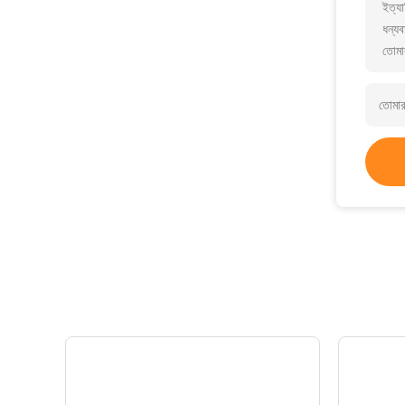
ইত্যা
ধন্যব
তোমা