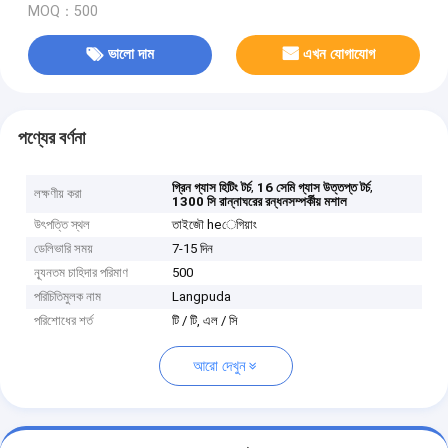
MOQ：500
ভালো দাম
এখন যোগাযোগ
পণ্যের বর্ণনা
,
,
গ্রিন গ্যাস হিটিং টর্চ
16 সেমি গ্যাস উত্তপ্ত টর্চ
লক্ষণীয় করা
1300 সি রান্নাঘরের রন্ধনসম্পর্কীয় মশাল
উৎপত্তি স্থল
তাইজৌ heেগিয়াং
ডেলিভারি সময়
7-15 দিন
ন্যূনতম চাহিদার পরিমাণ
500
পরিচিতিমুলক নাম
Langpuda
পরিশোধের শর্ত
টি / টি, এল / সি
আরো দেখুন