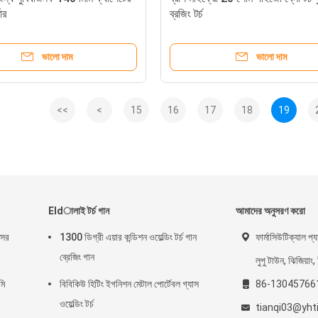
নার
ব্রজিং টর্চ
ভালো দাম
ভালো দাম
<<
<
15
16
17
18
19
Eldালাই টর্চ গান
আমাদের অনুসরণ করো
সের
1300 ডিগ্রী এয়ার কন্ডিশন ওয়েল্ডিং টর্চ গান
ফার্মাসিউটিক্যাল প্যা
ব্রেজিং গান
লুপু টাউন, ঝিজিয়াং,
মি
বিবিকিউ হিটিং ইগনিশন মেটাল পোর্টেবল গ্যাস
86-13045766
ওয়েল্ডিং টর্চ
tianqi03@yht