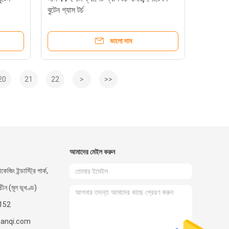
বুটেন গ্যাস টর্চ
ভালো দাম
20
21
22
>
>>
আমাদের মেইল ​​করুন
কেজিং ইন্ডাস্ট্রি পার্ক,
 চীন (মূল ভূখণ্ড)
152
ianqi.com