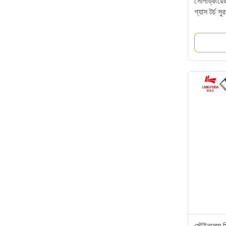
সোলড্রিংয়ে
গ্যাস টর্চ সু
স্টেইনলেস স্