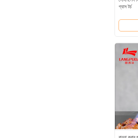
গ্যাস টর্চ
রান্না করার