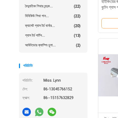
হাইকিংয়ের
বৈদ্যুতিক শিখার বন্দুক...
(22)
বুটেন গ্যাস গ
বিবিকিউ শিখা গান...
(22)
ক্যাসেট গ্যাস টর্চ বার্নার...
(20)
গ্যাস টর্চ পার্টস...
(13)
আউটডোর ক্যাম্পিং চুলা...
(2)
পরিচিতি
পরিচিতি:
Miss. Lynn
টেল:
86-13045766152
ফ্যাক্স:
86--15157632829