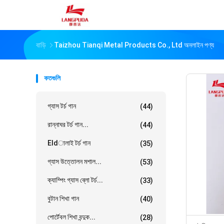
বাড়ি
Taizhou Tianqi Metal Products Co., Ltd অনলাইন পণ্য
কতগুলি
গ্যাস টর্চ গান
(44)
রান্নাঘর টর্চ গান...
(44)
Eldালাই টর্চ গান
(35)
গ্যাস উত্তোলন মশাল...
(53)
ক্যাম্পিং গ্যাস ব্লো টর্চ...
(33)
বুটান শিখা গান
(40)
পোর্টেবল শিখা বন্দুক...
(28)