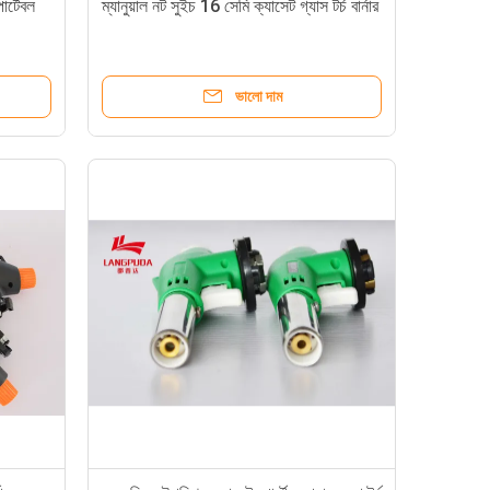
োর্টেবল
ম্যানুয়াল নট সুইচ 16 সেমি ক্যাসেট গ্যাস টর্চ বার্নার
ভালো দাম