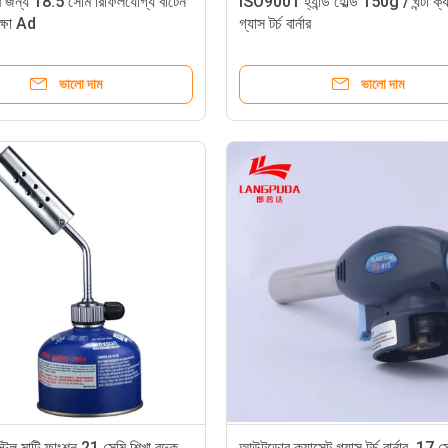
র জন্য 18.5 সেমি রিফিলযোগ্য বাটেন
ISO9001 হ্যান্ড হোল্ড 150g / ঘন্টা ক্
রক্ষা Ad
গ্যাস টর্চ বার্নার
ভালো দাম
ভালো দাম
টিল মাল্টি ফাংশন 21 সেমি শিখা বন্দুক
আউটডোর ক্যাসেট গ্যাস টর্চ বার্নার, 17 স