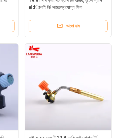
যাসেট
19.8 সেমি ক্যাসেট গ্যাস টর্চ বার্নার, বুটেন গ্যাস
eldালাই টর্চ সামঞ্জস্যযোগ্য শিখা
ভালো দাম
েমি
হাই ফায়ার সেফটি 10.8 সেমি বুটেন গ্যাস টর্চ