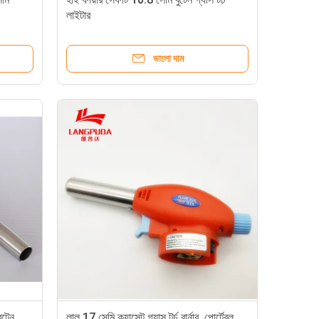
লাইটার
ভালো দাম
ুটেন
লাল 17 সেমি ক্যাসেট গ্যাস টর্চ বার্নার, পোর্টেবল