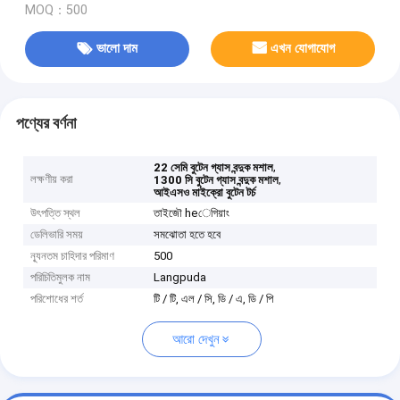
MOQ：500
ভালো দাম
এখন যোগাযোগ
পণ্যের বর্ণনা
,
22 সেমি বুটেন গ্যাস বন্দুক মশাল
লক্ষণীয় করা
,
1300 সি বুটেন গ্যাস বন্দুক মশাল
আইএসও মাইক্রো বুটেন টর্চ
উৎপত্তি স্থল
তাইজৌ heেগিয়াং
ডেলিভারি সময়
সমঝোতা হতে হবে
ন্যূনতম চাহিদার পরিমাণ
500
পরিচিতিমুলক নাম
Langpuda
পরিশোধের শর্ত
টি / টি, এল / সি, ডি / এ, ডি / পি
আরো দেখুন