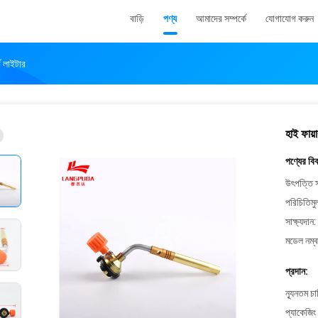
বাড়ি
পণ্য
আমাদের সম্পর্কে
যোগাযোগ করুন
চ লাইটার
হাই ফায়
পণ্যের বি
উৎপত্তি স
পরিচিতিমু
সাক্ষ্যদান:
মডেল নম্ব
প্রদান:
ন্যূনতম চ
প্যাকেজিং