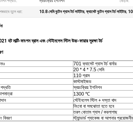
নিশন পদ্ধতি:
স্বয়ংক্রিয় ইগনিশন
মোড়ক:
েষভাবে তুলে ধরা:
10.8 সেমি বুটেন গ্যাস টর্চ লাইটার
,
ক্যাসেট বুটেন গ্যাস টর্চ লাইটার
,
108
ণনা
 হট মাল্টি-ফাংশন ব্রাস এবং স্টেইনলেস স্টিল উচ্চ-ফায়ার সুরক্ষা টর্চ
রণ
ক্যাসেট গ্যাস টর্চ বার্নার
নংঃ
701
20 * 4 * 7.5 সেমি
110 গ্রাম
কাস্টমাইজড
পদ্ধতি
স্বয়ংক্রিয় ইগনিশন
তাপমাত্রা
1300 ℃
াদান
স্টেইনলেস স্টিল + দস্তা খাদ
নিংবো বা সমঝোতা হতে হবে
তরল বোতাম গ্যাস / কয়লাগাছ
িং বিবরণ
স্ট্যান্ডার্ড প্যাকেজ বা আপনার প্রয়োজন