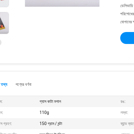
ডেলিভারি 
পরিশোধের 
যোগানের ক
 তথ্য
পণ্যের বর্ণনা
ম:
গ্যাস কাটা মশাল
রঙ:
ন:
110g
লম্বা:
াস গ্রহণ:
150 গ্রাম / ঘন্টা
ব্যান্ড ব্য