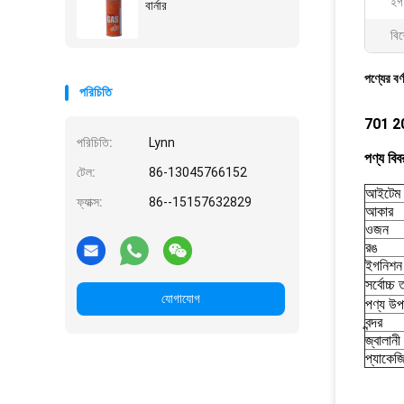
ইগ
বার্নার
বিশ
পণ্যের বর্
পরিচিতি
701 2021
পরিচিতি:
Lynn
পণ্য বিব
টেল:
86-13045766152
আইটেম 
ফ্যাক্স:
86--15157632829
আকার
ওজন
রঙ
ইগনিশন 
সর্বোচ্চ 
যোগাযোগ
পণ্য উপ
বন্দর
জ্বালানী
প্যাকেজ