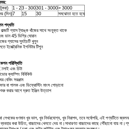
ময়:
টুকরা)
1 - 2
3 - 300
301 - 3000
> 3000
য় (দিন)
7
15
30
সমঝোতা হতে হবে
শন পদ্ধতি
র বাল্জটি গ্যাস ট্যাঙ্ক খাঁজের সাথে সংযুক্ত থাকে
এবং ডান 45 ডিগ্রি ঘোরান
র গ্যাসের স্যুইচটি খুলুন
তে ইলেক্ট্রনিক ইগনিটার টিপুন
কেশন পরিস্থিতি
ালাই এবং চিটা
োর ক্যাম্পিং বিবিকিউ
াঘর বেকিং সরঞ্জাম
ফার বা পালক এবং ডিফ্রোস্টিং মাংস পোড়ানো
শুরু করার আগে দ্রুত ইঞ্জিন উত্তাপ
া লেখকের গুণমান খুব ভাল, খুব নির্ভরযোগ্য, খুব নিরাপদ, তবে সর্বোপরি, এই পণ্যটিতে জ্বলন
ব্যবহার করা উচিত, বাচ্চাদের খেলতে দেয় না।সাধারণত বাচ্চাদের কাছে পৌঁছানো যায় না।গ্যাস
্যাসের ট্যাঙ্ক / চুলা এবং বুটেন লাইটার এবং ট্যাঙ্কের ব্যবহার সংরক্ষণ।