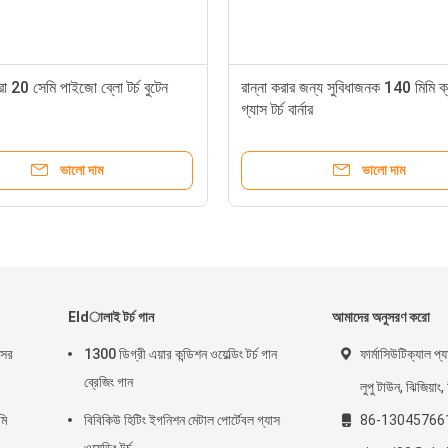
রো 20 সেমি পাইজো ব্লো টর্চ বুটেন
রান্না করার জন্য সুবিধাজনক 140 মিমি ক
গ্যাস টর্চ বার্নার
ভালো দাম
ভালো দাম
Eldালাই টর্চ গান
আমাদের অনুসরণ করো
সের
1300 ডিগ্রী এয়ার কন্ডিশন ওয়েল্ডিং টর্চ গান
ফার্মাসিউটিক্যাল প্যা
ব্রেজিং গান
লুপু টাউন, ঝিজিয়াং,
মি
বিবিকিউ হিটিং ইগনিশন মেটাল পোর্টেবল গ্যাস
86-13045766