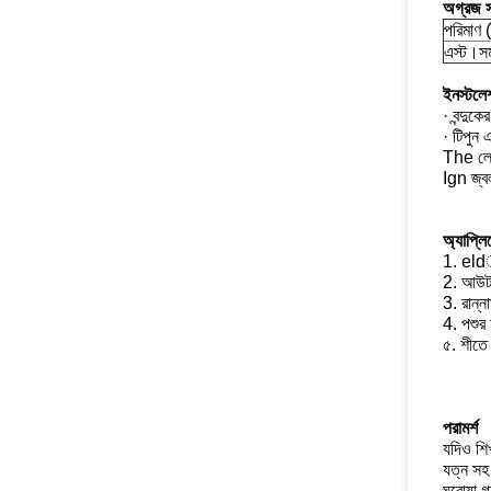
অগ্রজ স
পরিমাণ (
এস্ট।সম
ইনস্টলে
· বন্দুকে
· টিপুন 
The লেজে
Ign জ্বল
অ্যাপ্লি
1. eld
2. আউটড
3. রান্ন
4. পশুর 
৫. শীতে 
পরামর্শ
যদিও শিখ
যত্ন সহ 
ঘরোয়া গ