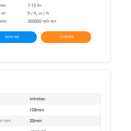
সময়:
7-15 দিন
শর্ত:
টি / টি, এল / সি
্ষমতা:
300000 প্রতি মাসে
ভালো দাম
যোগাযোগ
কাস্টমাইজড
108mm
ারেল ব্যাস:
20mm