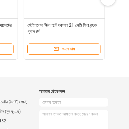
্যাসেটের
স্টেইনলেস স্টিল মাল্টি ফাংশন 21 সেমি শিখা বন্দুক
গ্যাস টর্চ
ভালো দাম
আমাদের মেইল ​​করুন
কেজিং ইন্ডাস্ট্রি পার্ক,
 চীন (মূল ভূখণ্ড)
152