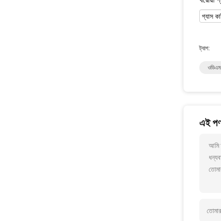
গ্যাস ক
ট্যাগ:
ওডিএম ক
এই পণ্
আমি আ
ধন্যব
তোমা