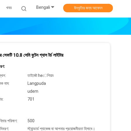
Bengali
খবর
উদ্ধৃতির জন্য আবেদন
ার সেফটি 10.8 সেমি বুটেন গ্যাস টর্চ লাইটার
বরণ:
্থল:
তাইজৌ heেগিয়াং
লক নাম:
Langpuda
udem
ার:
701
াহিদার পরিমাণ:
500
 বিবরণ:
স্ট্যান্ডার্ড প্যাকেজ বা আপনার প্রয়োজনীয়তা হিসাবে।