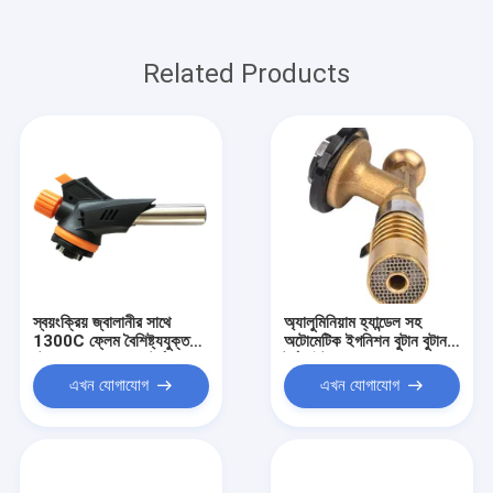
Related Products
স্বয়ংক্রিয় জ্বালানীর সাথে
অ্যালুমিনিয়াম হ্যান্ডেল সহ
1300C ফ্লেম বৈশিষ্ট্যযুক্ত
অটোমেটিক ইগনিশন বুটান বুটান
বুটান গ্যাস গরম করার টর্চ
টর্চ লাইটার
এখন যোগাযোগ
এখন যোগাযোগ