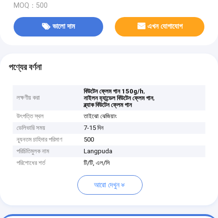
MOQ：500
ভালো দাম
এখন যোগাযোগ
পণ্যের বর্ণনা
,
বিউটেন ফ্লেম গান 150g/h
লক্ষণীয় করা
,
নাইলন হ্যান্ডেল বিউটেন ফ্লেম গান
ব্ল্যাক বিউটেন ফ্লেম গান
উৎপত্তি স্থল
তাইঝো ঝেজিয়াং
ডেলিভারি সময়
7-15 দিন
ন্যূনতম চাহিদার পরিমাণ
500
পরিচিতিমুলক নাম
Langpuda
পরিশোধের শর্ত
টি/টি, এল/সি
আরো দেখুন