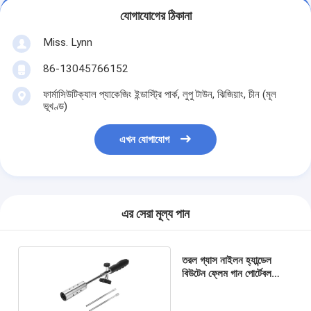
যোগাযোগের ঠিকানা
Miss. Lynn
86-13045766152
ফার্মাসিউটিক্যাল প্যাকেজিং ইন্ডাস্ট্রি পার্ক, লুপু টাউন, ঝিজিয়াং, চীন (মূল
ভূখণ্ড)
এখন যোগাযোগ
এর সেরা মূল্য পান
তরল গ্যাস নাইলন হ্যান্ডেল
বিউটেন ফ্লেম গান পোর্টেবল
কালো