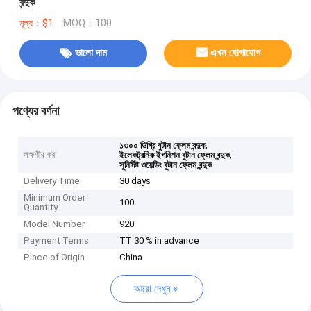
বন্দুক
মূল্য：$1
MOQ：100
ভালো দাম
এখন যোগাযোগ
পণ্যের বর্ণনা
,
১৩০০ ডিগ্রি বুটান ফ্লেম বন্দুক
লক্ষণীয় করা
,
ইলেকট্রনিক ইগনিশন বুটান ফ্লেম বন্দুক
সুনির্দিষ্ট ওয়েল্ডিং বুটান ফ্লেম বন্দুক
Delivery Time
30 days
Minimum Order
100
Quantity
Model Number
920
Payment Terms
TT 30 % in advance
Place of Origin
China
আরো দেখুন