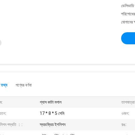
ডেলিভারি 
পরিশোধের 
যোগানের ক
 তথ্য
পণ্যের বর্ণনা
ম:
গ্যাস কাটা মশাল
তাপমাত্রা
়তন:
17 * 8 * 5 সেমি
ওজন:
নিশন পদ্ধতি ：:
স্বয়ংক্রিয় ইগনিশন
রঙ: