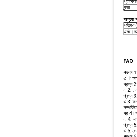
প্যাকেজ
বন্দর
অগ্রজ স
পরিমাণ (
এস্ট।সম
FAQ
প্রশ্ন 1
এ 1: আমর
প্রশ্ন 2
এ 2: চ
প্রশ্ন 
এ 3: আপ
সম্পর্কি
প্র 4।গ
এ 4: আ
প্রশ্ন 5
এ 5: ডেল
প্রশ্ন 6