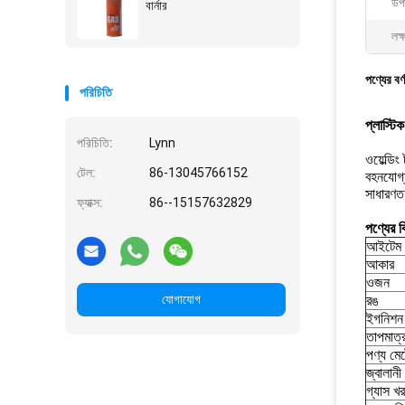
উপ
বার্নার
লক্
পণ্যের বর্
পরিচিতি
প্লাস্টি
পরিচিতি:
Lynn
ওয়েল্ডি
টেল:
86-13045766152
বহনযোগ্য
সাধারণত
ফ্যাক্স:
86--15157632829
পণ্যের ব
আইটেম 
আকার
ওজন
যোগাযোগ
রঙ
ইগনিশন 
তাপমাত্র
পণ্য মেট
জ্বালানী
গ্যাস খ