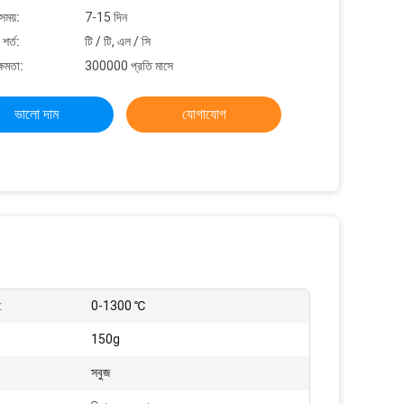
সময়:
7-15 দিন
শর্ত:
টি / টি, এল / সি
্ষমতা:
300000 প্রতি মাসে
ভালো দাম
যোগাযোগ
:
0-1300 ℃
150g
সবুজ