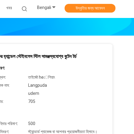
Bengali
খবর
উদ্ধৃতির জন্য আবেদন
ের হ্যান্ডেল স্টেইনলেস স্টিল সামঞ্জস্যযোগ্য বুটেন টর্চ
বরণ:
্থল:
তাইজৌ heেগিয়াং
লক নাম:
Langpuda
udem
ার:
705
াহিদার পরিমাণ:
500
 বিবরণ:
স্ট্যান্ডার্ড প্যাকেজ বা আপনার প্রয়োজনীয়তা হিসাবে।