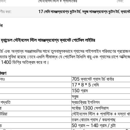
াদান:
স্টেইনলেস স্টিল + প্লাস্টিকের
সেবা:
ষণীয় করা:
17 সেমি সামঞ্জস্যযোগ্য বুটেন টর্চ
,
সবুজ সামঞ্জস্যযোগ্য বুটেন টর্চ
,
ক্যাসেট
ণনা
ক হ্যান্ডেল স্টেইনলেস স্টিল সামঞ্জস্যযোগ্য ক্যাসেট পোর্টেবল লাইটার
ং টর্চ এবং অন্যান্য সরঞ্জামগুলির সাথে তুলনামূলকভাবে গ্যাসের পাইপলাইন পরিবহণের প্রয়োজন
তার সুবিধা রয়েছে।তবে এগুলি সীমাবদ্ধ যে পোর্টেবল টর্চগুলি বায়ু এবং গ্যাসের চাপে অক্স
 1400 ডিগ্রি অতিক্রম করে না।
িবরণ
নংঃ
705 ক্যাসেট গ্যাস টর্চ বার্নার
17 * 8 * 5 সেমি
150 গ্রাম
সবুজ
পদ্ধতি
স্বয়ংক্রিয় ইগনিশন
া
সর্বোচ্চ 1300 সেলসিয়াস
েরিয়া
স্টেইনলেস স্টিল + প্লাস্টিক + দস্তা খ
তরল বোতাম গ্যাস / কয়লাগাছ
রচ
50 গ্রাম ~ 140 গ্রাম / ঘন্টা