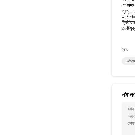
এ:: স্ট
প্রশ্ন::
এ 7: প্র
দ্বিতীয়
ত্রুটিয
ট্যাগ:
ওডিএম ক
এই পণ্
আমি আ
ধন্যব
তোমা