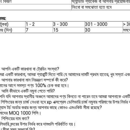
িং বিবরণ
স্ট্যান্ডার্ড প্যাকেজ বা আপনার প্রয়োজন
নিংবো বা সমঝোতা হতে হবে
ময়:
টুকরা)
1 - 2
3 - 300
301 - 3000
> 3
য় (দিন)
7
15
30
সমঝ
: আপনি একটি কারখানা বা ট্রেডিং সংস্থা?
া একটি কারখানা, আমরা গ্যারান্টি দিতে পারি যে আমাদের দামটি প্রথম হাতের, খুব সস্তা 
: আপনার কারখানা মান নিয়ন্ত্রণ সম্পর্কে কী করে?
ালানের আগে সমস্ত পণ্য 100% চেক করা হবে।
3: আমি কীভাবে একটি নমুনা পেতে পারি?
নি যদি আপনার স্থানীয় অঞ্চলে আমাদের পণ্য কিনতে না পারেন তবে আমরা আপনাকে একটি ন
ত শিপিংয়ের জন্য চার্জ নেওয়া হবে xp এক্সপ্রেস ডেলিভারি চার্জ নমুনার পরিমাণের উপর নির্ভ
্যাস টর্চ অর্ডার করার জন্য আপনার কাছে কোনও এমওকিউ সীমা রয়েছে?
মাদের MOQ 1000 পিসি।
: শিপিংয়ের দাম কত?
িভারি বন্দরের উপর নির্ভর করে দামগুলি পরিবর্তিত হয়।
।সীসা সময় সম্পর্কে কি?