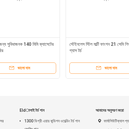
 জন্য সুবিধাজনক 140 মিমি ক্যাসেটের
স্টেইনলেস স্টিল মাল্টি ফাংশন 21 সেমি শিখা
নার
গ্যাস টর্চ
ভালো দাম
ভালো দাম
Eldালাই টর্চ গান
আমাদের অনুসরণ করো
সের
1300 ডিগ্রী এয়ার কন্ডিশন ওয়েল্ডিং টর্চ গান
ফার্মাসিউটিক্যাল প্যা