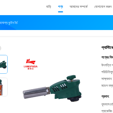
বাড়ি
পণ্য
আমাদের সম্পর্কে
যোগাযোগ করুন
যযোগ্য বুটেন টর্চ
প্লাস্টিক
পণ্যের বি
উৎপত্তি স
পরিচিতিমু
সাক্ষ্যদান:
মডেল নম্ব
প্রদান:
ন্যূনতম চ
প্যাকেজিং