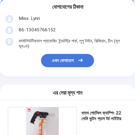
যোগাযোগের ঠিকানা
Miss. Lynn
86-13045766152
ফার্মাসিউটিক্যাল প্যাকেজিং ইন্ডাস্ট্রি পার্ক, লুপু টাউন, ঝিজিয়াং, চীন (মূল
ভূখণ্ড)
এখন যোগাযোগ
এর সেরা মূল্য পান
ধাতব পোর্টেবল ক্যাম্পিং 22
সেমি বুটেন গ্যাস টর্চ লাইটার