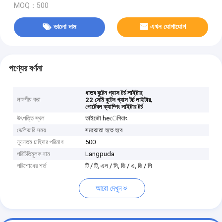
MOQ：500
ভালো দাম
এখন যোগাযোগ
পণ্যের বর্ণনা
,
ধাতব বুটেন গ্যাস টর্চ লাইটার
লক্ষণীয় করা
,
22 সেমি বুটেন গ্যাস টর্চ লাইটার
পোর্টেবল ক্যাম্পিং লাইটার টর্চ
উৎপত্তি স্থল
তাইজৌ heেগিয়াং
ডেলিভারি সময়
সমঝোতা হতে হবে
ন্যূনতম চাহিদার পরিমাণ
500
পরিচিতিমুলক নাম
Langpuda
পরিশোধের শর্ত
টি / টি, এল / সি, ডি / এ, ডি / পি
আরো দেখুন