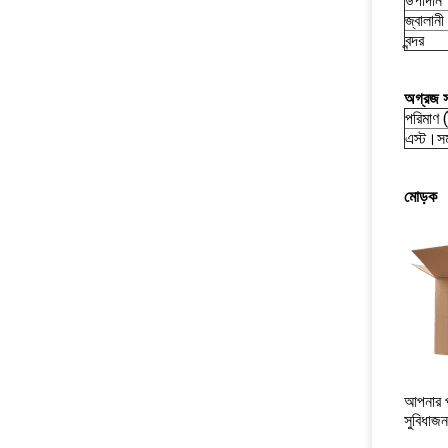
উপাদান
জ্বালানী
বন্দর
অগ্রজ স
পরিমাণ (
এস্ট।সম
মোড়ক
আপনার পণ
সুবিধাজ