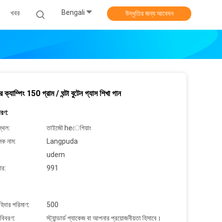
Bengali
খবর
উদ্ধৃতির জন্য আবেদন
্যাম্পিং 150 গ্রাম / ঘন্টা বুটেন গ্যাস শিখা গান
বরণ:
্থল:
তাইজৌ heেগিয়াং
লক নাম:
Langpuda
udem
ার:
991
াহিদার পরিমাণ:
500
 বিবরণ:
স্ট্যান্ডার্ড প্যাকেজ বা আপনার প্রয়োজনীয়তা হিসাবে।