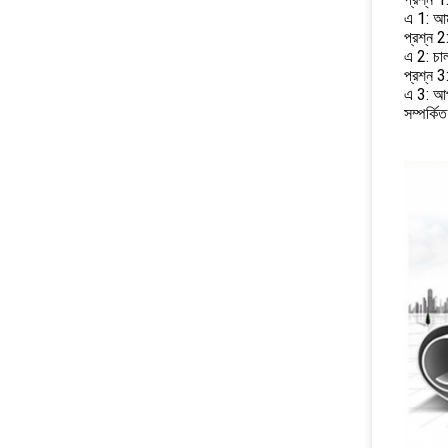
এ 1: আমর
প্রশ্ন 2
এ 2: চ
প্রশ্ন 
এ 3: আপ
সম্পর্কি