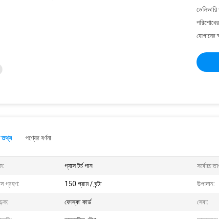
ডেলিভারি 
পরিশোধের 
যোগানের ক
 তথ্য
পণ্যের বর্ণনা
ম:
গ্যাস টর্চ গান
সর্বোচ্চ ত
াস গ্রহণ:
150 গ্রাম / ঘন্টা
উপাদান:
ড়ক:
ফোস্কা কার্ড
সেবা: