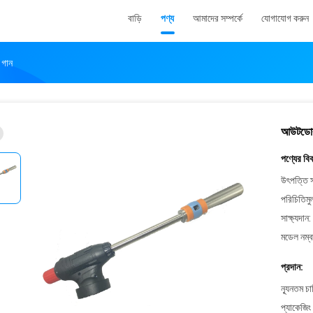
বাড়ি
পণ্য
আমাদের সম্পর্কে
যোগাযোগ করুন
 গান
আউটডোর ক
পণ্যের বি
উৎপত্তি স
পরিচিতিমু
সাক্ষ্যদান:
মডেল নম্ব
প্রদান:
ন্যূনতম চ
প্যাকেজিং