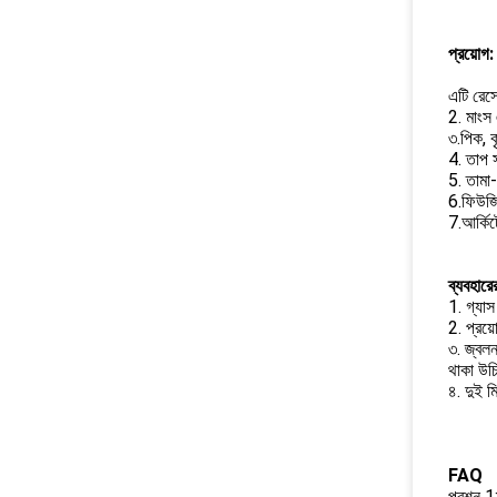
প্রয়োগ:
এটি রেস্
2. মাংস
৩.পিক, 
4. তাপ 
5. তামা
6.ফিউজিং
7.আর্কিট
ব্যবহারে
1. গ্যাস
2. প্রয়
৩. জ্বলন
থাকা উচ
৪. দুই ম
FAQ
প্রশ্ন 1