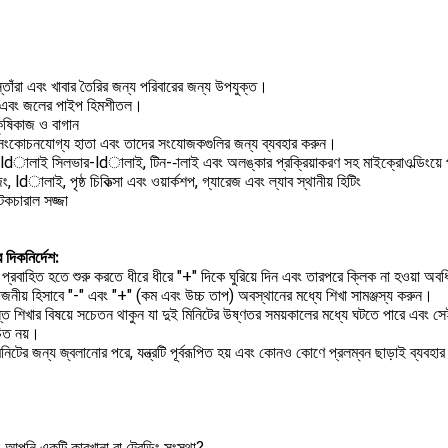
তোঁরা এবং খাবার তৈরির জন্য পরিবারের জন্য উপযুক্ত।
 এবং জলের পাইপ হিমশীতল।
কৃষিকাজ ও বাগান
সংকোচনযোগ্য হাতা এবং তাদের সংযোজকগুলির জন্য ব্যবহার করুন।
-ldালাই সিলভার-ldালাই, টিন--ালাই এবং অলঙ্কার প্রক্রিয়াকরণ সহ মাইক্রোওল্ডিংয়ে
, ldালাই, পৃষ্ঠ চিকিত্সা এবং ওয়ার্কশপ, গ্যারেজ এবং ল্যাব স্থানীয় হিটিং
েকচারাল সজ্জা
র দিকনির্দেশ:
 প্রবাহিত হতে শুরু করতে ধীরে ধীরে "+" দিকে ঘুরিয়ে দিন এবং তারপরে ক্লিক না হওয়া অবধি
োজনীয় হিসাবে "-" এবং "+" (কম এবং উচ্চ তাপ) অবস্থানের মধ্যে শিখা সামঞ্জস্য করুন।
্ত শিখার বিষয়ে সচেতন থাকুন যা দুই মিনিটের উষ্ণতর সময়কালের মধ্যে ঘটতে পারে এবং সেই
িত নয়।
িনিটের জন্য জ্বলানোর পরে, যন্ত্রটি পূর্বরূপিত হয় এবং কোনও কোণে প্রলম্বন ছাড়াই ব্যবহা
: আপনি একটি কারখানা বা ট্রেডিং সংস্থা?