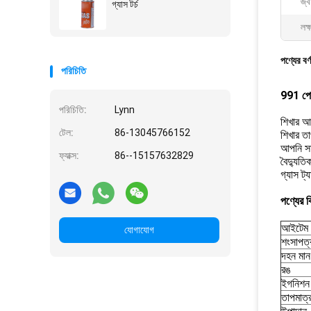
জ্ব
গ্যাস টর্চ
লক্
পণ্যের বর্
পরিচিতি
991 পোর্ট
পরিচিতি:
Lynn
শিখার আক
টেল:
86-13045766152
শিখার ত
আপনি সম
ফ্যাক্স:
86--15157632829
বৈদ্যুত
গ্যাস ট্
পণ্যের ব
আইটেম 
যোগাযোগ
শংসাপত্
দহন মান
রঙ
ইগনিশন 
তাপমাত্র