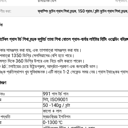
ালানি:
রাসায়নিক যৌগ
সাক্ষ্যদান:
ষণীয় করা:
ক্যাম্পিং বুটেন গ্যাস শিখা বন্দুক
,
150 গ্রাম / ঘন্টা বুটেন গ্যাস শিখা বন্দুক
ণনা
েবল গ্যাস টর্চ শিখা বন্দুক ব্লুটার্চ তামা শিখা বোতল গ্যাস-বার্নার লাইটার হিটিং ওয়েল্ডিং বহিরঙ
ার সামঞ্জস্য করা যায়, এবং তাপমাত্রা সামঞ্জস্য করা যায়।
াপমাত্রা 1350 ডিগ্রি সেলসিয়াসের বেশি হতে পারে।
স্ত দিকে 360 ডিগ্রি উপরে এবং নিচে গুলি করতে পারেন।
িক ldালাইয়ের চেয়ে উইন্ডপ্রুফ, আর্দ্রতা-প্রমাণ এবং জলরোধী ভাল।
যাঙ্ক প্রতিস্থাপন খুব সুবিধাজনক।এটি মাত্র 1-2 সেকেন্ড সময় নেয়।গ্যাস ট্যাঙ্কের গ্যা
িবরণ
নংঃ
991 গাস টর্চ গান
র
সিই, ISO9001
50 -140g / ঘন্টা
কালো + লাল
পদ্ধতি
স্বয়ংক্রিয় ইগনিশন
া
0-1300 ℃