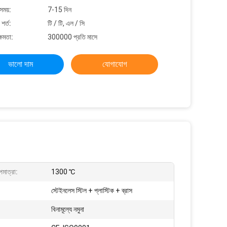
সময়:
7-15 দিন
শর্ত:
টি / টি, এল / সি
্ষমতা:
300000 প্রতি মাসে
ভালো দাম
যোগাযোগ
াপমাত্রা:
1300 ℃
স্টেইনলেস স্টিল + প্লাস্টিক + ব্রাস
বিনামূল্যে নমুনা