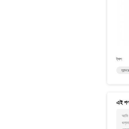
ট্যাগ:
হ্যান্ডহ
এই পণ্
আমি 
ধন্যব