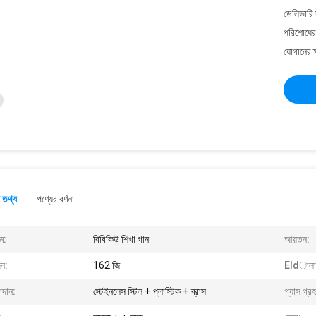
ডেলিভারি 
পরিশোধের 
যোগানের ক
 তথ্য
পণ্যের বর্ণনা
ম:
বিবিকিউ শিখা গান
আয়তন:
ন:
162 জি
Eldালাই
াদান:
স্টেইনলেস স্টিল + প্লাস্টিক + ব্রাস
গ্যাস গ্র