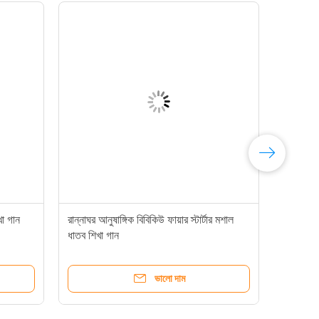
খা গান
রান্নাঘর আনুষাঙ্গিক বিবিকিউ ফায়ার স্টার্টার মশাল
ধাতব শিখা গান
ভালো দাম