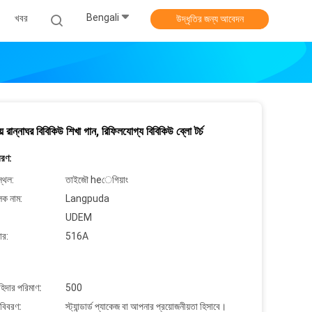
Bengali
খবর
উদ্ধৃতির জন্য আবেদন
িয় রান্নাঘর বিবিকিউ শিখা গান, রিফিলযোগ্য বিবিকিউ ব্লো টর্চ
বরণ:
্থল:
তাইজৌ heেগিয়াং
লক নাম:
Langpuda
UDEM
ার:
516A
াহিদার পরিমাণ:
500
 বিবরণ:
স্ট্যান্ডার্ড প্যাকেজ বা আপনার প্রয়োজনীয়তা হিসাবে।