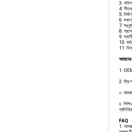
3. পাই
4. শীতকা
5. নির্মা
6. শুকন
7. সঙ্ক
8. প্রস
9. স্থা
10. কাঠ
11. ডিফ্
আমাদের 
1. OEM 
2. ফ্রি
৩. আমরা
৪. শিপিং
প্রতিক্
FAQ
1. আমর
আমরা চীন