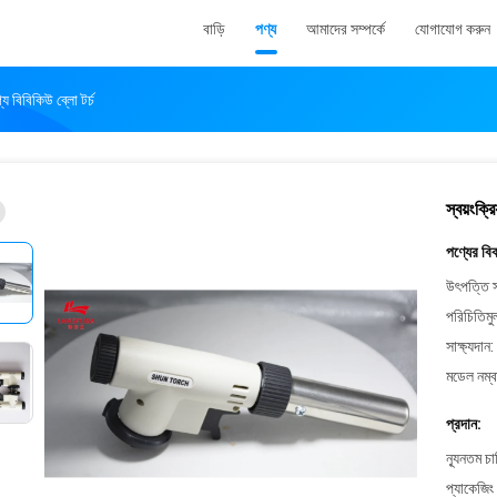
বাড়ি
পণ্য
আমাদের সম্পর্কে
যোগাযোগ করুন
্য বিবিকিউ ব্লো টর্চ
স্বয়ংক্র
পণ্যের বি
উৎপত্তি স
পরিচিতিমু
সাক্ষ্যদান:
মডেল নম্ব
প্রদান:
ন্যূনতম চ
প্যাকেজিং