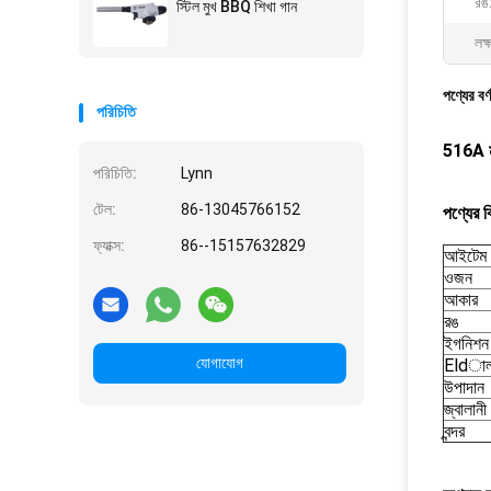
রঙ
স্টিল মুখ BBQ শিখা গান
লক্
পণ্যের বর্
পরিচিতি
516A মাল্
পরিচিতি:
Lynn
টেল:
86-13045766152
পণ্যের ব
ফ্যাক্স:
86--15157632829
আইটেম 
ওজন
আকার
রঙ
ইগনিশন 
যোগাযোগ
Eldালা
উপাদান
জ্বালানী
বন্দর