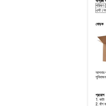
অগ্রজ স
পরিমাণ (
এস্ট।সম
মোড়ক
আপনার পণ
সুবিধাজ
প্রয়োগ
1. কাটা
2. বাঁশ 