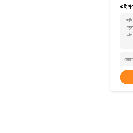
এই পণ্
আমি আ
ধন্যব
তোমা