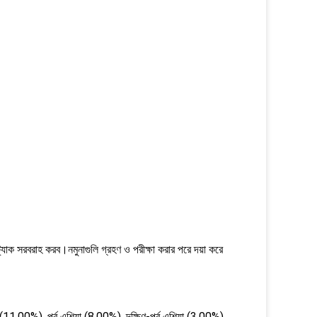
র্যাক সরবরাহ করব।নমুনাগুলি গ্রহণ ও পরীক্ষা করার পরে দয়া করে
(11.00%), পূর্ব এশিয়া (8.00%), দক্ষিণ-পূর্ব এশিয়া (3.00%)