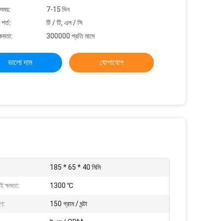
সময়:
7-15 দিন
শর্ত:
টি / টি, এল / সি
্ষমতা:
300000 প্রতি মাসে
ভালো দাম
যোগাযোগ
185 * 65 * 40 মিমি
 ক্ষমতা:
1300 ℃
হণ:
150 গ্রাম / ঘন্টা