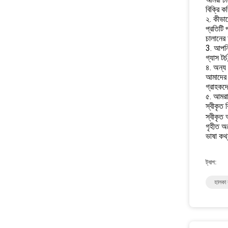
বিক্রি ক
২. কীভাব
প্রতিটি 
চালানের 
3. আপনি
গ্যাস টর্
৪. অন্য
আমাদের য
গ্রাহকদ
৫. আমরা
স্বীকৃত
স্বীকৃত অ
গৃহীত অর্
ভাষা কথ্
ট্যাগ:
হালকা 