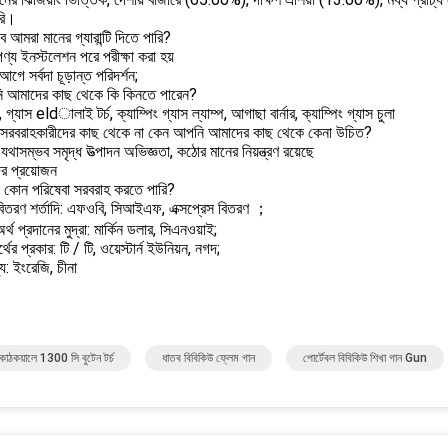
রি।
ে আমরা মানের গ্যারান্টি দিতে পারি?
পণ্য ইনস্টলেশন পরে পরীক্ষা করা হয়
আগে সর্বদা চূড়ান্ত পরিদর্শন;
 আমাদের কাছ থেকে কি কিনতে পারেন?
চ, গ্যাস eldালাই টর্চ, ক্যাম্পিং গ্যাস ল্যাম্প, আগাছা বার্নার, ক্যাম্পিং গ্যাস চুলা
 সরবরাহকারীদের কাছ থেকে না কেন আপনি আমাদের কাছ থেকে কেনা উচিত?
থাসম্ভব সমৃদ্ধ উত্পাদন অভিজ্ঞতা, কঠোর মানের নিয়ন্ত্রণ রয়েছে
ের প্রয়োজন
 কোন পরিষেবা সরবরাহ করতে পারি?
 বিতরণ শর্তাদি: এফওবি, সিআইএফ, এক্সপ্রেস বিতরণ ；
র্থ প্রদানের মুদ্রা: মার্কিন ডলার, সিএনওয়াই;
থের প্রকার: টি / টি, ওয়েস্টার্ন ইউনিয়ন, নগদ;
য: ইংরেজি, চীনা
কাঠকয়ালে 1300 সি বুটেন টর্চ
ধাতব বিবিকিউ ফ্লেম গান
পোর্টেবল বিবিকিউ শিখা গান Gun