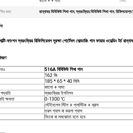
:
কালো + + সাদা
সেবা:
ষণীয় করা:
রান্নাঘর বিবিকিউ শিখা গান
,
স্বয়ংক্রিয় বিবিকিউ শিখা গান
,
রিফিলযোগ্য 
ণনা
টি-ফাংশন স্বয়ংক্রিয় রিফিলিয়েবল সুরক্ষা পোর্টেবল সোল্ডারিং গান ফায়ার ওয়েল্ডিং টর্চ রান্না
িবরণ
নংঃ
516A বিবিকিউ শিখা গান
162 জি
185 * 65 * 40 মিমি
কালো + সাদা
পদ্ধতি
স্বয়ংক্রিয় ইগনিশন
ই ক্ষমতা
0-1300 ℃
স্টেইনলেস স্টিল + প্লাস্টিক + ব্রাস
তরল গ্যাস বা কয়লা গ্যাস
নিংবো বা সমঝোতা হতে হবে