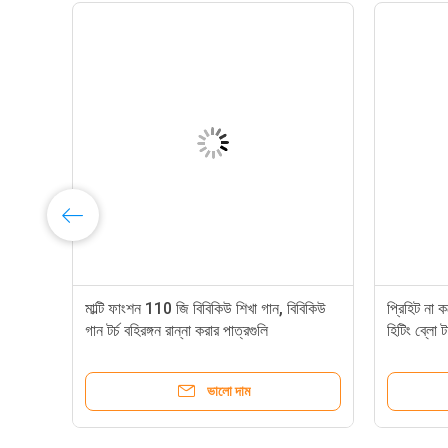
র
মাল্টি ফাংশন 110 জি বিবিকিউ শিখা গান, বিবিকিউ
প্রিহিট না 
গান টর্চ বহিরঙ্গন রান্না করার পাত্রগুলি
হিটিং ব্লো টর
ভালো দাম