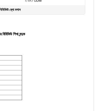
ই এম / ODM
বিবিকিউ ব্লো মশাল
ঘর বিবিকিউ শিখা বন্দুক