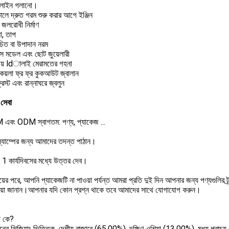
পলাইন গলানো।
লে দ্রুত গরম শুরু করার আগে ইঞ্জিন
ণ জলরোধী নির্মাণ
ো, তাপ
ুচিত বা উপাদান নরম
েস মডেল এবং ছোট জুয়েলারী
নীয় ldালাই মেরামতের গহনা
কয়লা ফ্র ফ্র কুকআউট জ্বালান
রস্ট এবং রান্নাঘরে জ্বলুন
সেবা
এবং ODM স্বাগতম: পণ্য, প্যাকেজ ...
 স্যাম্পের জন্য আমাদের তদন্ত পাঠান।
 1 কার্যদিবসের মধ্যে উত্তর দেব।
য়ের পরে, আপনি প্যাকেজটি না পাওয়া পর্যন্ত আমরা প্রতি দুই দিন আপনার জন্য পণ্যগুলির ট্
রিয়া জানান।আপনার যদি কোন প্রশ্ন থাকে তবে আমাদের সাথে যোগাযোগ করুন।
া কে?
ের ঝিজিয়াং ভিত্তিক, দেশীয় বাজারে (65.00%), দক্ষিণ এশিয়া (13.00%), মধ্য প্রাচ্য 