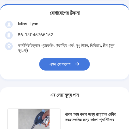
যোগাযোগের ঠিকানা
Miss. Lynn
86-13045766152
ফার্মাসিউটিক্যাল প্যাকেজিং ইন্ডাস্ট্রি পার্ক, লুপু টাউন, ঝিজিয়াং, চীন (মূল
ভূখণ্ড)
এখন যোগাযোগ
এর সেরা মূল্য পান
খাবার গরম করার জন্য রান্নাঘর বেকিং
সরঞ্জামগুলির জন্য কালো প্লাস্টিকের
বিবিকিউ টর্চ গান