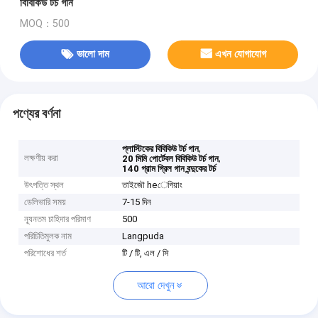
বিবিকিউ টর্চ গান
MOQ：500
ভালো দাম
এখন যোগাযোগ
পণ্যের বর্ণনা
,
প্লাস্টিকের বিবিকিউ টর্চ গান
লক্ষণীয় করা
,
20 মিমি পোর্টেবল বিবিকিউ টর্চ গান
140 গ্রাম গ্রিল গান বন্দুকের টর্চ
উৎপত্তি স্থল
তাইজৌ heেগিয়াং
ডেলিভারি সময়
7-15 দিন
ন্যূনতম চাহিদার পরিমাণ
500
পরিচিতিমুলক নাম
Langpuda
পরিশোধের শর্ত
টি / টি, এল / সি
আরো দেখুন