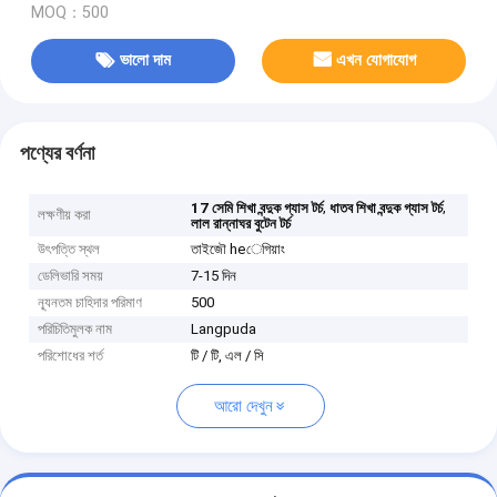
MOQ：500
ভালো দাম
এখন যোগাযোগ
পণ্যের বর্ণনা
,
,
17 সেমি শিখা বন্দুক গ্যাস টর্চ
ধাতব শিখা বন্দুক গ্যাস টর্চ
লক্ষণীয় করা
লাল রান্নাঘর বুটেন টর্চ
উৎপত্তি স্থল
তাইজৌ heেগিয়াং
ডেলিভারি সময়
7-15 দিন
ন্যূনতম চাহিদার পরিমাণ
500
পরিচিতিমুলক নাম
Langpuda
পরিশোধের শর্ত
টি / টি, এল / সি
আরো দেখুন