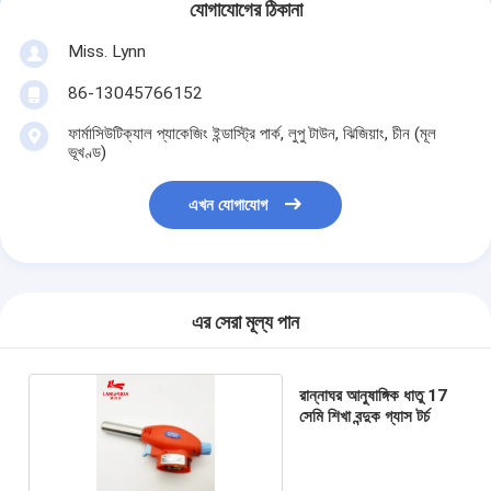
যোগাযোগের ঠিকানা
Miss. Lynn
86-13045766152
ফার্মাসিউটিক্যাল প্যাকেজিং ইন্ডাস্ট্রি পার্ক, লুপু টাউন, ঝিজিয়াং, চীন (মূল
ভূখণ্ড)
এখন যোগাযোগ
এর সেরা মূল্য পান
রান্নাঘর আনুষাঙ্গিক ধাতু 17
সেমি শিখা বন্দুক গ্যাস টর্চ