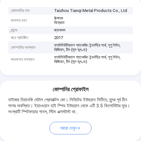
কোমপানির নাম
Taizhou Tianqi Metal Products Co., Ltd
উত্পাদক
ব্যবসার ধরণ:
বিক্রেতা
ব্র্যান্ড:
জ্যাকবস
বছর প্রতিষ্ঠিত:
2017
ফার্মাসিউটিক্যাল প্যাকেজিং ইন্ডাস্ট্রি পার্ক, লুপু টাউন,
কোম্পানির অবস্থান
ঝিজিয়াং, চীন (মূল ভূখণ্ড)
ফার্মাসিউটিক্যাল প্যাকেজিং ইন্ডাস্ট্রি পার্ক, লুপু টাউন,
কারখানার অবস্থান
ঝিজিয়াং, চীন (মূল ভূখণ্ড)
কোম্পানির প্রোফাইল
তাইজহু তিয়ানকি মেটাল প্রোডাক্টস কো। লিমিটেড ইউহুয়ান সিটিতে, সুন্দর পূর্ব চীন
সাগর অবস্থিত। ইয়াংগুয়ান হাই স্পিড ইউহুয়ান থেকে এটি 3.5 কিলোমিটার দূরে।
সংস্থাটি স্পিটফায়ার গানস, স্টিম এক্সস্টাস্ট ভা...
আরো দেখুন