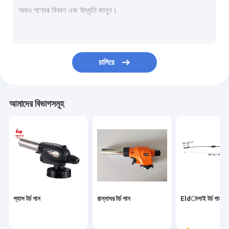
চালিয়ে
আমাদের বিভাগসমূহ
গ্যাস টর্চ গান
রান্নাঘর টর্চ গান
Eldালাই টর্চ গান