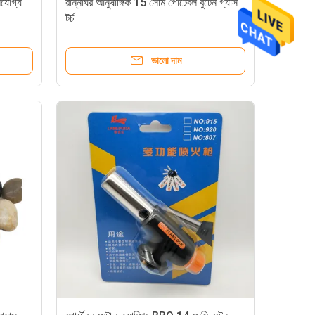
িলযোগ্য
রান্নাঘর আনুষাঙ্গিক 15 সেমি পোর্টেবল বুটেন গ্যাস
টর্চ
ভালো দাম