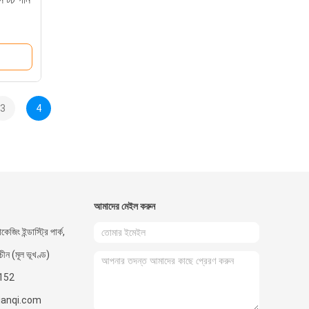
3
4
আমাদের মেইল ​​করুন
কেজিং ইন্ডাস্ট্রি পার্ক,
 চীন (মূল ভূখণ্ড)
152
ianqi.com