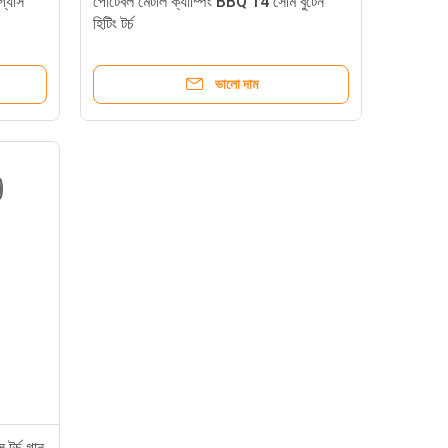
গ্যাস
পোর্টেবল মেটাল ক্যাম্পিং BBQ 14 সেমি বুটেন
হিটিং টর্চ
ভালো দাম
টর্চ গান