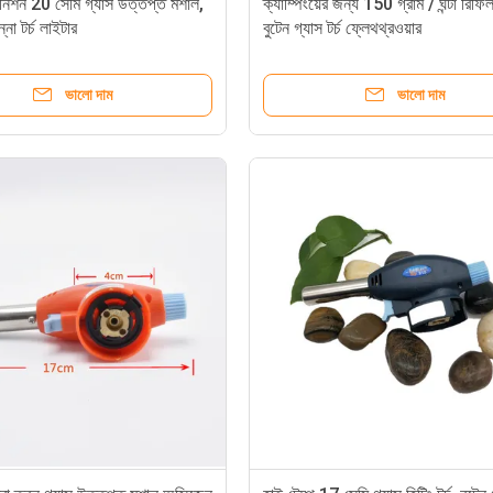
ইগনিশন 20 সেমি গ্যাস উত্তপ্ত মশাল,
ক্যাম্পিংয়ের জন্য 150 গ্রাম / ঘন্টা রিফ
্না টর্চ লাইটার
বুটেন গ্যাস টর্চ ফ্লেথথ্রওয়ার
ভালো দাম
ভালো দাম