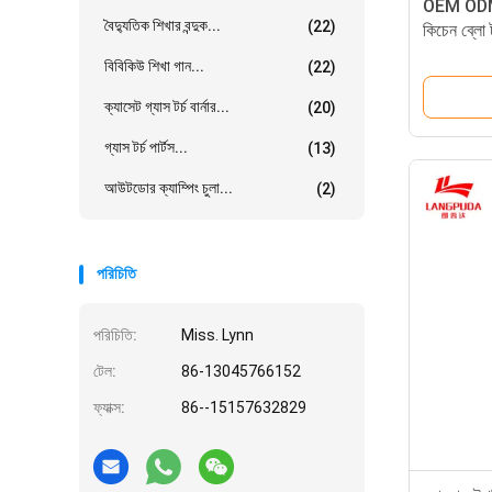
OEM ODM 1
বৈদ্যুতিক শিখার বন্দুক...
(22)
কিচেন ব্লো ট
বিবিকিউ শিখা গান...
(22)
ক্যাসেট গ্যাস টর্চ বার্নার...
(20)
গ্যাস টর্চ পার্টস...
(13)
আউটডোর ক্যাম্পিং চুলা...
(2)
পরিচিতি
পরিচিতি:
Miss. Lynn
টেল:
86-13045766152
ফ্যাক্স:
86--15157632829