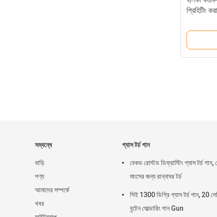
প্রিহিটিং করা
সম্বন্ধে
গ্যাস টর্চ গান
বাড়ি
বেকড রোস্টড ডিফ্রাস্টিং গ্যাস টর্চ গান, 
পণ্য
মাংসের জন্য রান্নাঘর টর্চ
আমাদের সম্পর্কে
সিই 1300 ডিগ্রি গ্যাস টর্চ গান, 20 সে
খবর
বুটেন সোল্ডারিং গান Gun