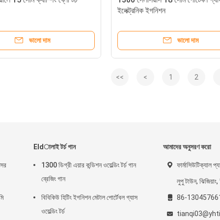
ইলেক্ট্রনিক ইগনিশন
ভালো দাম
ভালো দাম
<<
<
1
2
Eldালাই টর্চ গান
আমাদের অনুসরণ করো
সের
1300 ডিগ্রী এয়ার কন্ডিশন ওয়েল্ডিং টর্চ গান
ফার্মাসিউটিক্যাল প্যা
ব্রেজিং গান
লুপু টাউন, ঝিজিয়াং,
মি
বিবিকিউ হিটিং ইগনিশন মেটাল পোর্টেবল গ্যাস
86-13045766
ওয়েল্ডিং টর্চ
tianqi03@yht