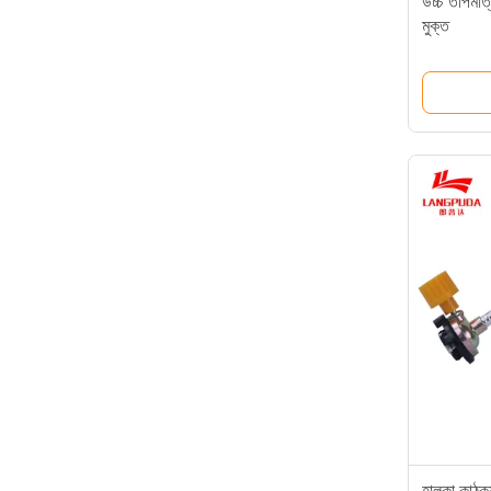
উচ্চ তাপমাত
মুক্ত
হালকা কাঠকয়