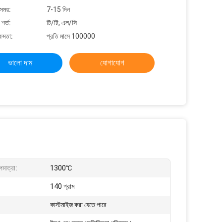
সময়:
7-15 দিন
শর্ত:
টি/টি, এল/সি
্ষমতা:
প্রতি মাসে 100000
ভালো দাম
যোগাযোগ
াপমাত্রা:
1300℃
140 গ্রাম
কাস্টমাইজ করা যেতে পারে