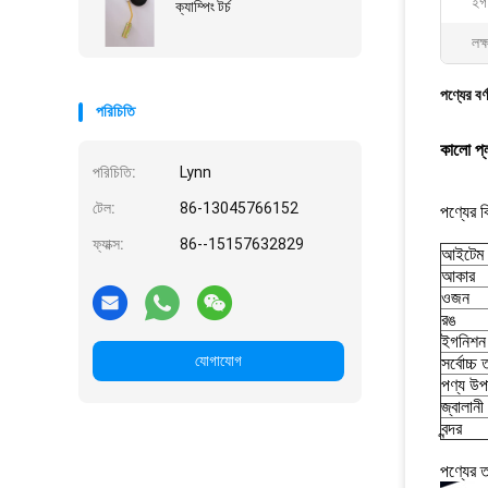
ইগ
ক্যাম্পিং টর্চ
লক্
পণ্যের বর্
পরিচিতি
কালো প্ল
পরিচিতি:
Lynn
টেল:
86-13045766152
পণ্যের ব
ফ্যাক্স:
86--15157632829
আইটেম 
আকার
ওজন
রঙ
ইগনিশন 
যোগাযোগ
সর্বোচ্চ 
পণ্য উপ
জ্বালানী
বন্দর
পণ্যের 