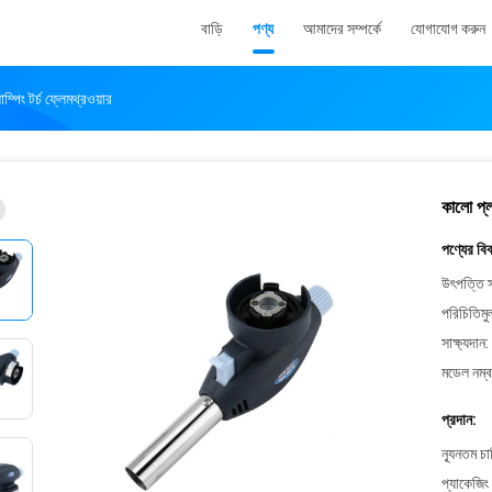
বাড়ি
পণ্য
আমাদের সম্পর্কে
যোগাযোগ করুন
পিং টর্চ ফ্লেমথ্রওয়ার
কালো প্ল
পণ্যের বি
উৎপত্তি স
পরিচিতিমু
সাক্ষ্যদান:
মডেল নম্ব
প্রদান:
ন্যূনতম চ
প্যাকেজিং