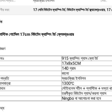
নিশন পদ্ধতি::
স্বয়ংক্রিয় ইগনিশন
সেবা:
ষণীয় করা:
17 সেমি বিউটেন ক্যাম্পিং টর্চ
,
বিউটেন ক্যাম্পিং টর্চ ফ্ল্যামেথ্রওয়ার
,
17 স
ণনা
াস্টিক পোর্টেবল 17cm বিউটেন ক্যাম্পিং টর্চ ফ্লেমথ্রওয়ার
িবরণ
নংঃ
915 ক্যাম্পিং গ্যাস ব্লো টর্চ
17x8x5CM
140 গ্রাম
কালো
পদ্ধতি
স্বয়ংক্রিয় ইগনিশন
তাপমাত্রা
1300℃
াদান
স্টেইনলেস স্টীল + প্লাস্টিক + দস্তা খ
তরলীকৃত বিউটেন গ্যাস/কয়লা গ্যাস
Ningbo বা আলোচনা করা হবে
তথ্য