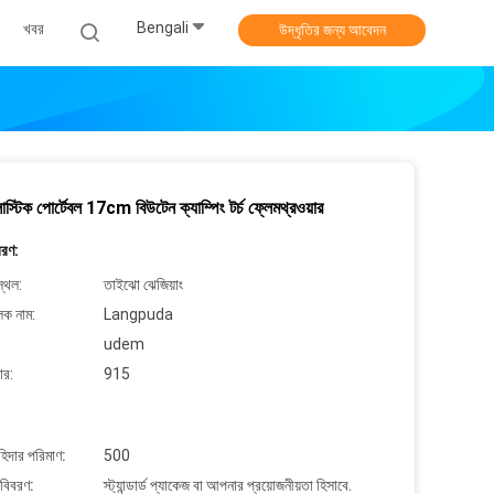
Bengali
খবর
উদ্ধৃতির জন্য আবেদন
াস্টিক পোর্টেবল 17cm বিউটেন ক্যাম্পিং টর্চ ফ্লেমথ্রওয়ার
বরণ:
্থল:
তাইঝো ঝেজিয়াং
লক নাম:
Langpuda
udem
ার:
915
াহিদার পরিমাণ:
500
 বিবরণ:
স্ট্যান্ডার্ড প্যাকেজ বা আপনার প্রয়োজনীয়তা হিসাবে.