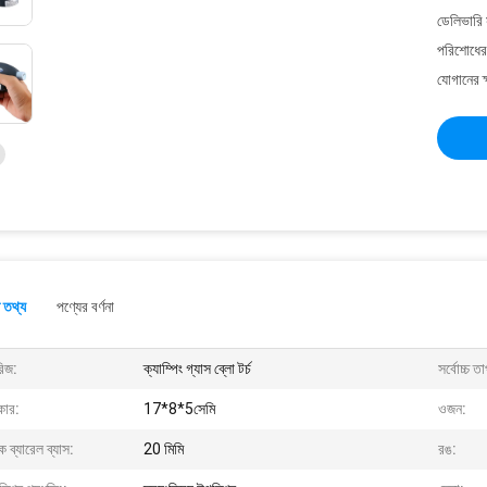
ডেলিভারি 
পরিশোধের 
যোগানের ক
 তথ্য
পণ্যের বর্ণনা
রিজ:
ক্যাম্পিং গ্যাস ব্লো টর্চ
সর্বোচ্চ ত
ার:
17*8*5সেমি
ওজন:
দুক ব্যারেল ব্যাস:
20 মিমি
রঙ: