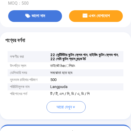
MOQ：500
ভালো দাম
এখন যোগাযোগ
পণ্যের বর্ণনা
,
,
22 সেন্টিমিটার বুটেন ফ্লেম গান
হাইকিং বুটেন ফ্লেম গান
লক্ষণীয় করা
22 সেমি বুটেন গ্যাস বন্দুক টর্চ
উৎপত্তি স্থল
তাইজৌ heেগিয়াং
ডেলিভারি সময়
সমঝোতা হতে হবে
ন্যূনতম চাহিদার পরিমাণ
500
পরিচিতিমুলক নাম
Langpuda
পরিশোধের শর্ত
টি / টি, এল / সি, ডি / এ, ডি / পি
আরো দেখুন