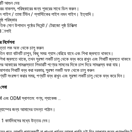
্রটি আগুন দেয়
োরের নাকলস, পরিষ্কারের জন্য শূকরের সাথে ডিল করুন।
ন পাইপ / তামা টিউব / প্লাস্টিকের পাইপ নমন পাইপ। ইত্যাদি।
ৃষ্ঠ পরিষ্কার
তিক সোণ উপাদান পৃষ্ঠের সিমেন্ট / টেরাজো পৃষ্ঠ চিকিত্সা
ldালাই
র নির্দেশনা
পত্তা লক অফ থেকে চালু করুন
ুতিন বাতা বাটনটি চাপুন, কিছু সময় গ্যাস বেরিয়ে যাবে এবং শিখা জ্বলতে থাকবে।
িখা জ্বলতে থাকে, তখন সুরক্ষা লকটি চালু থেকে বন্ধ করে রাখুন এবং শিখাটি জ্বলতে থাকবে
র আকারের সামঞ্জস্যতা লিভারটি পণ্যের সামনের দিকে চাপ দিয়ে সামঞ্জস্য করা যায়।
আপনার শিখাটি বন্ধ করা দরকার, সুরক্ষা লকটি অফ থেকে চালু করুন
যটি সংরক্ষণ করার সময়, পণ্যটি বন্ধ রাখুন এবং সুরক্ষা লকটি চালু থেকে বন্ধ করে দিন।
সেবা
এবং ODM স্বাগতম: পণ্য, প্যাকেজ ...
 স্যাম্পের জন্য আমাদের তদন্ত পাঠান।
 1 কার্যদিবসের মধ্যে উত্তর দেব।
য়ের পরে, আপনি প্যাকেজটি না পাওয়া পর্যন্ত আমরা প্রতি দুই দিন আপনার জন্য পণ্যগুলির ট্