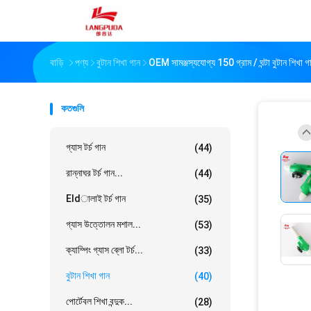
বাড়ি
পণ্য
বুটান শিখা গান
OEM সামঞ্জস্যযোগ্য 150 গ্রাম / ঘন্টা বুটান শিখ
কতগুলি
গ্যাস টর্চ গান
(44)
রান্নাঘর টর্চ গান...
(44)
Eldালাই টর্চ গান
(35)
গ্যাস উত্তোলন মশাল...
(53)
ক্যাম্পিং গ্যাস ব্লো টর্চ...
(33)
বুটান শিখা গান
(40)
পোর্টেবল শিখা বন্দুক...
(28)