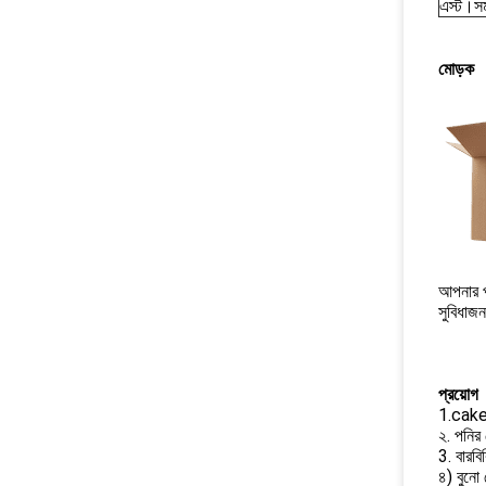
এস্ট।সম
মোড়ক
আপনার পণ
সুবিধাজ
প্রয়োগ
1.cake প
২. পনির 
3. বারব
৪) বুনো 