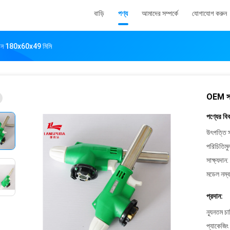
বাড়ি
পণ্য
আমাদের সম্পর্কে
যোগাযোগ করুন
া গান 180x60x49 মিমি
OEM সাম
পণ্যের বি
উৎপত্তি স
পরিচিতিমু
সাক্ষ্যদান:
মডেল নম্ব
প্রদান:
ন্যূনতম চ
প্যাকেজিং