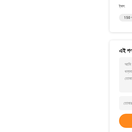
ট্যাগ:
150 গ্র
এই পণ্
আমি 
ধন্যব
তোমা