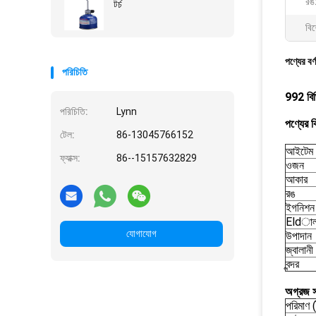
রঙ
টর্চ
বিশ
পণ্যের বর্
পরিচিতি
992 বিভি
পরিচিতি:
Lynn
পণ্যের ব
টেল:
86-13045766152
আইটেম 
ফ্যাক্স:
86--15157632829
ওজন
আকার
রঙ
ইগনিশন 
Eldালা
যোগাযোগ
উপাদান
জ্বালানী
বন্দর
অগ্রজ স
পরিমাণ (