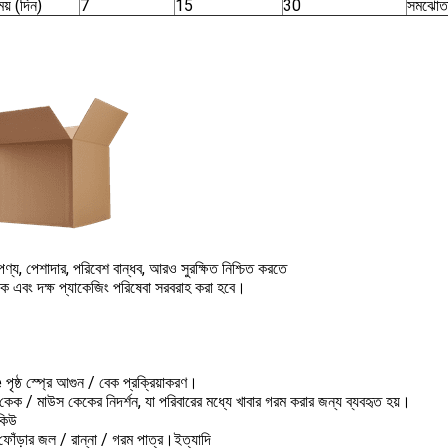
য় (দিন)
7
15
30
সমঝোতা
্য, পেশাদার, পরিবেশ বান্ধব, আরও সুরক্ষিত নিশ্চিত করতে
নক এবং দক্ষ প্যাকেজিং পরিষেবা সরবরাহ করা হবে।
ৃষ্ঠ স্প্রে আগুন / বেক প্রক্রিয়াকরণ।
কেক / মাউস কেকের নিদর্শন, যা পরিবারের মধ্যে খাবার গরম করার জন্য ব্যবহৃত হয়।
িকিউ
ফোঁড়ার জল / রান্না / গরম পাত্র।ইত্যাদি