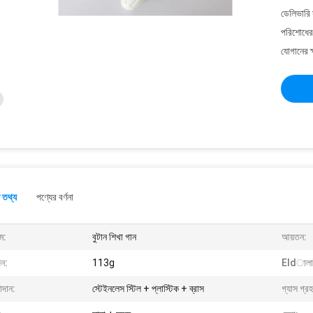
ডেলিভারি 
পরিশোধের 
যোগানের ক
 তথ্য
পণ্যের বর্ণনা
ম:
বুটান শিখা গান
আয়তন:
ন:
113g
Eldালাই
াদান:
স্টেইনলেস স্টিল + প্লাস্টিক + ব্রাস
গ্যাস গ্র