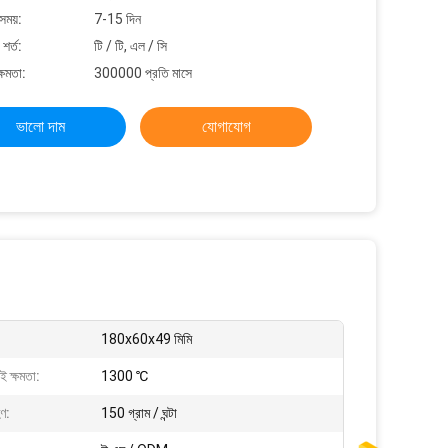
সময়:
7-15 দিন
শর্ত:
টি / টি, এল / সি
্ষমতা:
300000 প্রতি মাসে
ভালো দাম
যোগাযোগ
180x60x49 মিমি
 ক্ষমতা:
1300 ℃
হণ:
150 গ্রাম / ঘন্টা