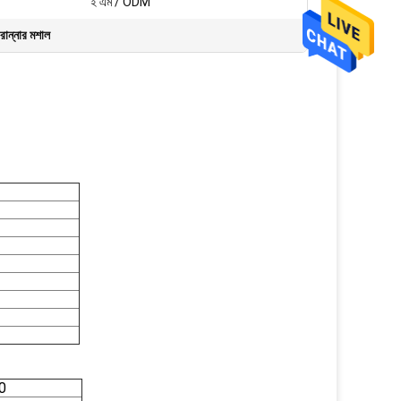
ই এম / ODM
রান্নার মশাল
0