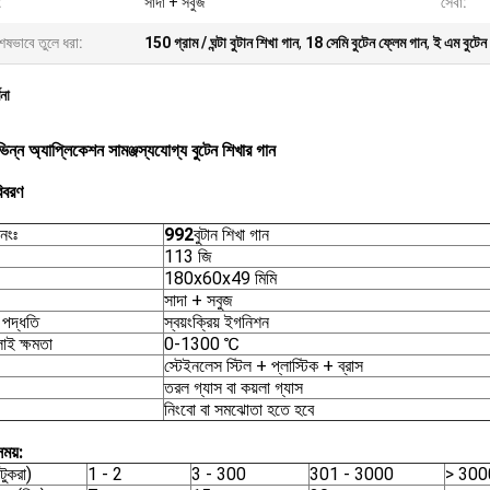
:
সাদা + সবুজ
সেবা:
েষভাবে তুলে ধরা:
150 গ্রাম / ঘন্টা বুটান শিখা গান
,
18 সেমি বুটেন ফ্লেম গান
,
ই এম বুটেন 
ণনা
ন্ন অ্যাপ্লিকেশন সামঞ্জস্যযোগ্য বুটেন শিখার গান
িবরণ
নংঃ
992
বুটান শিখা গান
113 জি
180x60x49 মিমি
সাদা + সবুজ
পদ্ধতি
স্বয়ংক্রিয় ইগনিশন
ই ক্ষমতা
0-1300 ℃
স্টেইনলেস স্টিল + প্লাস্টিক + ব্রাস
তরল গ্যাস বা কয়লা গ্যাস
নিংবো বা সমঝোতা হতে হবে
ময়:
টুকরা)
1 - 2
3 - 300
301 - 3000
> 300