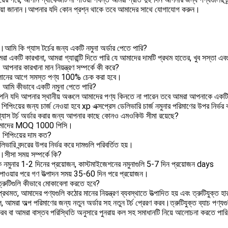
রিয়া জানান।আপনার যদি কোন প্রশ্ন থাকে তবে আমাদের সাথে যোগাযোগ করুন।
।আমি কি গ্যাস টর্চের জন্য একটি নমুনা অর্ডার পেতে পারি?
া একটি কারখানা, আমরা গ্যারান্টি দিতে পারি যে আমাদের দামটি প্রথম হাতের, খুব সস্তা 
: আপনার কারখানা মান নিয়ন্ত্রণ সম্পর্কে কী করে?
ালানের আগে সমস্ত পণ্য 100% চেক করা হবে।
3: আমি কীভাবে একটি নমুনা পেতে পারি?
নি যদি আপনার স্থানীয় অঞ্চলে আমাদের পণ্য কিনতে না পারেন তবে আমরা আপনাকে একটি ন
ত শিপিংয়ের জন্য চার্জ নেওয়া হবে xp এক্সপ্রেস ডেলিভারি চার্জ নমুনার পরিমাণের উপর নির্ভ
্যাস টর্চ অর্ডার করার জন্য আপনার কাছে কোনও এমওকিউ সীমা রয়েছে?
মাদের MOQ 1000 পিসি।
: শিপিংয়ের দাম কত?
িভারি বন্দরের উপর নির্ভর করে দামগুলি পরিবর্তিত হয়।
।সীসা সময় সম্পর্কে কি?
ক নমুনার 1-2 দিনের প্রয়োজন, কাস্টমাইজেশনের নমুনাগুলি 5-7 দিন প্রয়োজন days
াওয়ার পরে গণ উত্পাদন সময় 35-60 দিন পরে প্রয়োজন।
 ত্রুটিগুলি কীভাবে মোকাবেলা করতে হবে?
্রথমত, আমাদের পণ্যগুলি কঠোর মানের নিয়ন্ত্রণ ব্যবস্থাতে উত্পাদিত হয় এবং ত্রুটিযুক্ত হা
, আমরা অল্প পরিমাণের জন্য নতুন অর্ডার সহ নতুন টর্চ প্রেরণ করব।ত্রুটিযুক্ত ব্যাচ পণ
করব বা আমরা বাস্তব পরিস্থিতি অনুসারে পুনরায় কল সহ সমাধানটি নিয়ে আলোচনা করতে পার