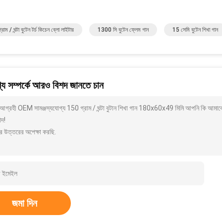
াম / ঘন্টা বুটেন টর্চ কিচেন ব্লো লাইটার
1300 সি বুটেন ফ্লেম গান
15 সেমি বুটেন শিখা গান
য সম্পর্কে আরও বিশদ জানতে চান
আগ্রহী OEM সামঞ্জস্যযোগ্য 150 গ্রাম / ঘন্টা বুটান শিখা গান 180x60x49 মিমি আপনি কি আমাকে
াদ!
র উত্তরের অপেক্ষা করছি.
জমা দিন