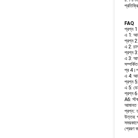
প্রতিক্
FAQ
প্রশ্ন 1
এ 1: আমর
প্রশ্ন 2
এ 2: চ
প্রশ্ন 
এ 3: আপ
সম্পর্কি
প্র 4।গ
এ 4: আ
প্রশ্ন 5
এ 5: ডেল
প্রশ্ন 6
A6: স্ট
আমানত প
প্রশ্ন::
উত্তর: প
সময়কালে
প্রেরণ 