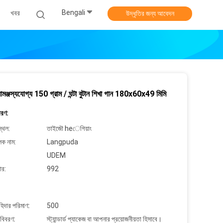
Bengali
খবর
উদ্ধৃতির জন্য আবেদন
ঞ্জস্যযোগ্য 150 গ্রাম / ঘন্টা বুটান শিখা গান 180x60x49 মিমি
বরণ:
্থল:
তাইজৌ heেগিয়াং
লক নাম:
Langpuda
UDEM
ার:
992
াহিদার পরিমাণ:
500
 বিবরণ:
স্ট্যান্ডার্ড প্যাকেজ বা আপনার প্রয়োজনীয়তা হিসাবে।