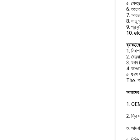
৫. ক্ষেত
6. শুয়
7. আয়র
8. ধাতু প
9. প্রাকৃ
10. e
ব্যাবহারে
1. নিরা
2. বৈদ্য
3. যখন শ
4. আগুনে
৫. যখন 
The. পণ্
আমাদের 
1. OEM 
2. ফ্রি
৩. আমরা
৪. শিপিং