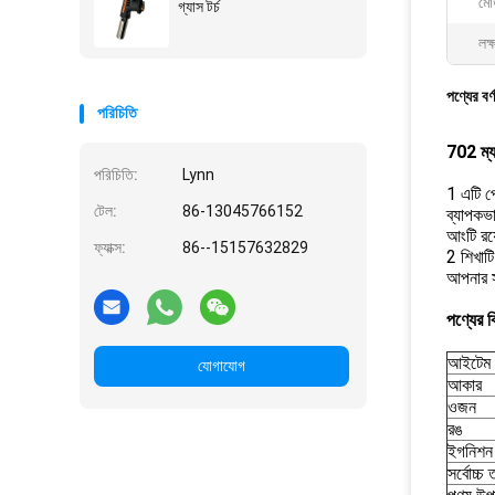
মো
গ্যাস টর্চ
লক্
পণ্যের বর্
পরিচিতি
702 ম্যান
পরিচিতি:
Lynn
1 এটি পে
টেল:
86-13045766152
ব্যাপকভা
আংটি রয়
ফ্যাক্স:
86--15157632829
2 শিখাট
আপনার স
পণ্যের ব
আইটেম 
যোগাযোগ
আকার
ওজন
রঙ
ইগনিশন 
সর্বোচ্চ 