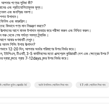
: আপনার পণ্যের সুবিধা কী?
 মানের এবং প্রতিযোগিতামূলক মূল্য।
শনেবল এবং জনপ্রিয় নকশা।
বেশগত উপাদান।
ত ফিনিস এবং কারুশিল্প।
্তর: কিভাবে পণ্য মান নিয়ন্ত্রণ করতে?
 উত্পাদনের আগে মানক উপাদান ব্যবহার করে পরীক্ষা করুন এবং নিশ্চিত করুন।
দন শুরু থেকে শেষ পর্যন্ত সমস্ত ট্র্যাকিং।
 আগে আবার গুণমানটি দেখুন।
় আনস শিপিং উপায় উত্পাদন?
রণভাবে 12-20 দিন, আপনার অর্ডার পরিমাণের উপর নির্ভর করে।
 ইউপিএস, টিএনটি, 3-5 কার্যদিবসের মতো এক্সপ্রেস কুরিয়ারটি দেশ এবং ক্ষেত্রের উপর ন
বন্দর দ্বারা বন্দরে: প্রায় 7-12days বন্দর উপর নির্ভর করে।
 পোর্টেবল বুটেন সোল্ডারিং টর্চ
অটো ইগনিশন পোর্টেবল শিখা গান
17 সেমি পোর্টেবল শিখা গান