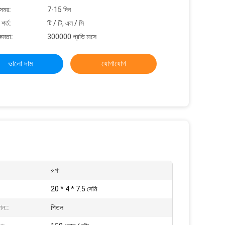
সময়:
7-15 দিন
শর্ত:
টি / টি, এল / সি
্ষমতা:
300000 প্রতি মাসে
ভালো দাম
যোগাযোগ
রূপা
20 * 4 * 7.5 সেমি
ান::
পিতল