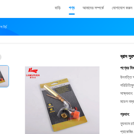
বাড়ি
পণ্য
আমাদের সম্পর্কে
যোগাযোগ করুন
স টর্চ
ব্রাস সুর
পণ্যের বি
উৎপত্তি স
পরিচিতিমু
সাক্ষ্যদান:
মডেল নম্ব
প্রদান:
ন্যূনতম চ
প্যাকেজিং