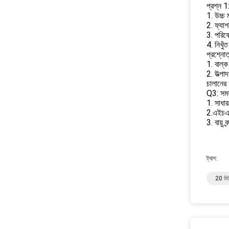
প্রশ্ন 1
1. উচ্চ
2. ফ্যা
3. পরি
4. নিখুঁ
প্রশ্নোত
1. বাল্ক
2. উত্পা
চালানের
Q3: সময
1. সাধা
2.এইচএল,
3. বায়ু 
ট্যাগ:
20 মিমি