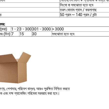
াদান
স্টেইনলেস স্টিল + প্লাস্টিক + দস্তা খা
নিংবো বা সমঝোতা হতে হবে
তরল বোতাম গ্যাস / কয়লাগাছ
রচ
50 গ্রাম ~ 140 গ্রাম / ঘন্টা
ময়:
টুকরা)
1 - 2
3 - 300
301 - 3000
> 3000
য় (দিন)
7
15
30
সমঝোতা হতে হবে
্য, পেশাদার, পরিবেশ বান্ধব, আরও সুরক্ষিত নিশ্চিত করতে
নক এবং দক্ষ প্যাকেজিং পরিষেবা সরবরাহ করা হবে।