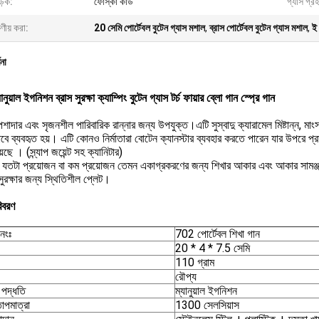
ড়ক:
ফোস্কা কার্ড
গ্যাস গ্র
ষণীয় করা:
20 সেমি পোর্টেবল বুটেন গ্যাস মশাল
,
ব্রাস পোর্টেবল বুটেন গ্যাস মশাল
,
ই 
ণনা
ুয়াল ইগনিশন ব্রাস সুরক্ষা ক্যাম্পিং বুটেন গ্যাস টর্চ ফায়ার ব্লো গান স্প্রে গান
শাদার এবং সৃজনশীল পারিবারিক রান্নার জন্য উপযুক্ত।এটি সুস্বাদু ক্যারামেল মিষ্টান্ন, মাংস
বে ব্যবহৃত হয়। এটি কোনও নির্মাতারা বোটেন ক্যানস্টার ব্যবহার করতে পারেন যার উপরে 
েছে । (স্ন্যাপ জয়েন্ট সহ ক্যানিটার)
ি যতটা প্রয়োজন বা কম প্রয়োজন তেমন একাগ্রকরণের জন্য শিখার আকার এবং আকার সামঞ্জ
ুরক্ষার জন্য স্থিতিশীল প্লেট।
িবরণ
নংঃ
702 পোর্টেবল শিখা গান
20 * 4 * 7.5 সেমি
110 গ্রাম
রৌপ্য
পদ্ধতি
ম্যানুয়াল ইগনিশন
তাপমাত্রা
1300 সেলসিয়াস