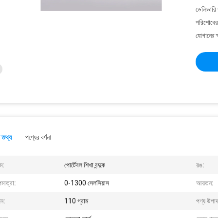
ডেলিভারি 
পরিশোধের 
যোগানের ক
 তথ্য
পণ্যের বর্ণনা
ম:
পোর্টেবল শিখা বন্দুক
রঙ:
মাত্রা:
0-1300 সেলসিয়াস
আয়তন:
ন:
110 গ্রাম
পণ্য উপাদ