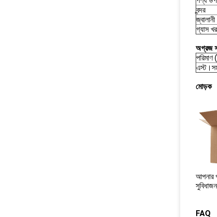
পণ্য উপ
বন্দর
জ্বালানী
গ্যাস খ
অগ্রজ স
পরিমাণ (
এস্ট।সম
মোড়ক
আপনার পণ
সুবিধাজ
FAQ