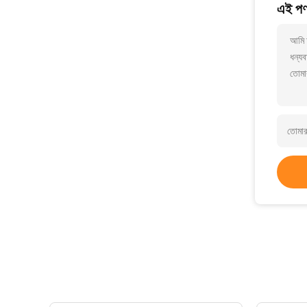
এই পণ্
আমি আ
ধন্যব
তোমা