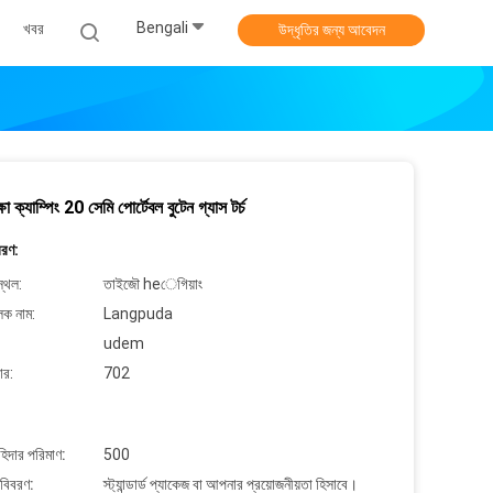
Bengali
খবর
উদ্ধৃতির জন্য আবেদন
ক্ষা ক্যাম্পিং 20 সেমি পোর্টেবল বুটেন গ্যাস টর্চ
বরণ:
্থল:
তাইজৌ heেগিয়াং
লক নাম:
Langpuda
udem
ার:
702
াহিদার পরিমাণ:
500
 বিবরণ:
স্ট্যান্ডার্ড প্যাকেজ বা আপনার প্রয়োজনীয়তা হিসাবে।