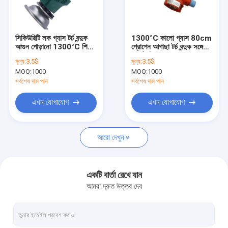
কারখানা ভ্রমণ
মান নিয়ন্ত্রণ
সিকিউরিটি লক গ্যাস টর্চ বন্দুক
1300°C কালো গ্যাস 80cm
আগুন পোড়ানো 1300°C শিখা
প্রোপেন আগাছা টর্চ বন্দুক সঙ্গে
যোগাযোগ করুন
তাপমাত্রা
অ্যান্টি স্লিপ হ্যান্ডেল
মূল্য:
3.5$
মূল্য:
3.5$
MOQ:
1000
MOQ:
1000
খবর
সর্বশেষ দাম পান
সর্বশেষ দাম পান
উদ্ধৃতির জন্য আবেদন
এখন যোগাযোগ
এখন যোগাযোগ
আরো দেখুন
গ্যাস টর্চ গান
রান্নাঘর টর্চ গান
একটি বার্তা রেখে যান
আমরা দ্রুত উত্তর দেব
Eldালাই টর্চ গান
গ্যাস উত্তোলন মশাল