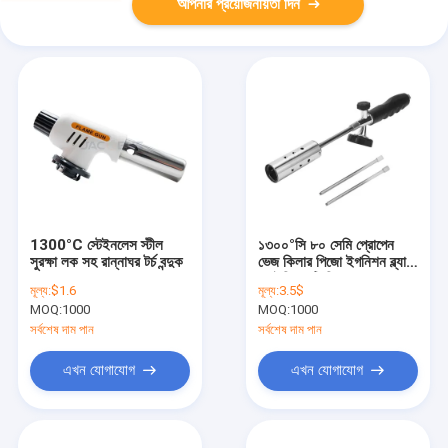
আপনার প্রয়োজনীয়তা দিন
1300°C স্টেইনলেস স্টীল
১৩০০°সি ৮০ সেমি প্রোপেন
সুরক্ষা লক সহ রান্নাঘর টর্চ বন্দুক
ভেজ কিলার পিজো ইগনিশন ব্ল্যাক
ব্রেইজিং এন্টি স্লিপ হ্যান্ডেল
মূল্য:
$1.6
মূল্য:
3.5$
MOQ:
1000
MOQ:
1000
সর্বশেষ দাম পান
সর্বশেষ দাম পান
এখন যোগাযোগ
এখন যোগাযোগ