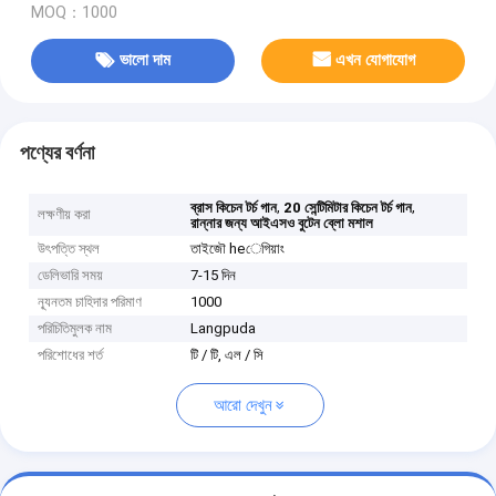
MOQ：1000
ভালো দাম
এখন যোগাযোগ
পণ্যের বর্ণনা
,
,
ব্রাস কিচেন টর্চ গান
20 সেন্টিমিটার কিচেন টর্চ গান
লক্ষণীয় করা
রান্নার জন্য আইএসও বুটেন ব্লো মশাল
উৎপত্তি স্থল
তাইজৌ heেগিয়াং
ডেলিভারি সময়
7-15 দিন
ন্যূনতম চাহিদার পরিমাণ
1000
পরিচিতিমুলক নাম
Langpuda
পরিশোধের শর্ত
টি / টি, এল / সি
আরো দেখুন