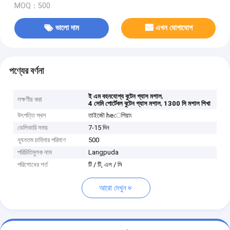
MOQ：500
ভালো দাম
এখন যোগাযোগ
পণ্যের বর্ণনা
,
ই এম বহনযোগ্য বুটেন গ্যাস মশাল
লক্ষণীয় করা
,
4 সেমি পোর্টেবল বুটেন গ্যাস মশাল
1300 সি মশাল শিখা
উৎপত্তি স্থল
তাইজৌ heেগিয়াং
ডেলিভারি সময়
7-15 দিন
ন্যূনতম চাহিদার পরিমাণ
500
পরিচিতিমুলক নাম
Langpuda
পরিশোধের শর্ত
টি / টি, এল / সি
আরো দেখুন